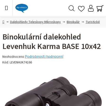
Přejít
na
obsah
Hledat
NÁ
KO
Domů
Dalekohledy Teleskopy Mikroskopy
Binokulár
Turistické
Binokulární dalekohled
Levenhuk Karma BASE 10x42
Průměrné
Podrobnosti hodnocení
Neohodnoceno
hodnocení
Kód:
LEVENHUK74166
produktu
je
0,0
z 5
hvězdiček.