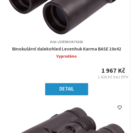
Kód: LEVENHUK74166
Průměrné
Binokulární dalekohled Levenhuk Karma BASE 10x42
hodnocení
Vyprodáno
produktu
je
1 967 Kč
0,0
1 626 Kč bez DPH
z
Měrná
5
cena:
DETAIL
hvězdiček.