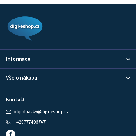
Z
á
p
a
t
í
Informace
Vše o nákupu
Kontakt
objednavky
@
digi-eshop.cz
+420777496747