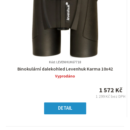
Kód: LEVENHUK67718
Průměrné
Binokulární dalekohled Levenhuk Karma 10x42
hodnocení
Vyprodáno
produktu
je
1 572 Kč
0,0
1 299 Kč bez DPH
z
Měrná
5
cena:
DETAIL
hvězdiček.