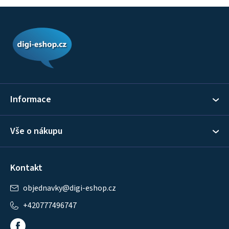
Z
á
p
a
t
í
Informace
Vše o nákupu
Kontakt
objednavky
@
digi-eshop.cz
+420777496747