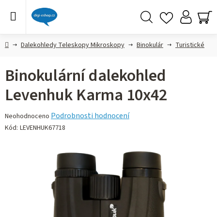
Přejít
na
obsah
Hledat
NÁ
KO
Domů
Dalekohledy Teleskopy Mikroskopy
Binokulár
Turistické
Binokulární dalekohled
Levenhuk Karma 10x42
Průměrné
Podrobnosti hodnocení
Neohodnoceno
hodnocení
Kód:
LEVENHUK67718
produktu
je
0,0
z 5
hvězdiček.