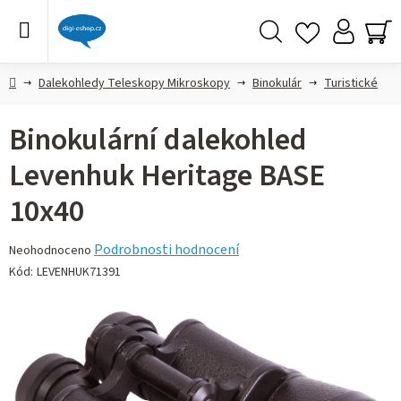
Přejít
na
obsah
Hledat
NÁ
KO
Domů
Dalekohledy Teleskopy Mikroskopy
Binokulár
Turistické
Binokulární dalekohled
Levenhuk Heritage BASE
10x40
Průměrné
Podrobnosti hodnocení
Neohodnoceno
hodnocení
Kód:
LEVENHUK71391
produktu
je
0,0
z 5
hvězdiček.