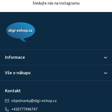
Sledujte nás na Instagramu
Z
á
p
a
t
í
Informace
Vše o nákupu
Kontakt
objednavky
@
digi-eshop.cz
+420777496747