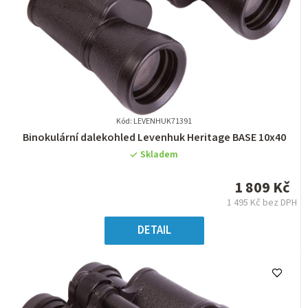
Kód: LEVENHUK71391
Průměrné
Binokulární dalekohled Levenhuk Heritage BASE 10x40
hodnocení
Skladem
produktu
je
1 809 Kč
0,0
1 495 Kč bez DPH
z
Měrná
5
cena:
DETAIL
hvězdiček.