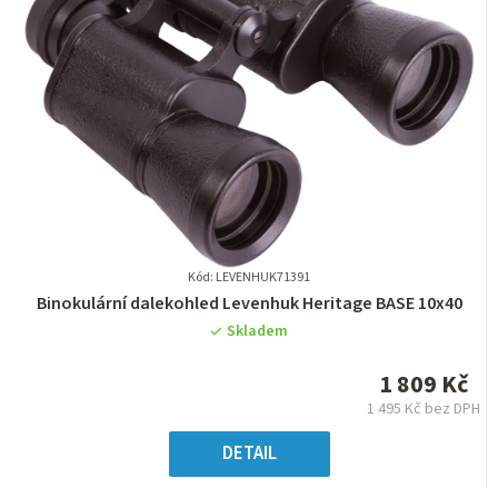
Kód: LEVENHUK71391
Průměrné
Binokulární dalekohled Levenhuk Heritage BASE 10x40
hodnocení
Skladem
produktu
je
1 809 Kč
0,0
1 495 Kč bez DPH
z
Měrná
5
cena:
DETAIL
hvězdiček.