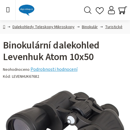
Přejít
na
obsah
Hledat
NÁ
KO
Domů
Dalekohledy Teleskopy Mikroskopy
Binokulár
Turistické
Binokulární dalekohled
Levenhuk Atom 10x50
Průměrné
Podrobnosti hodnocení
Neohodnoceno
hodnocení
Kód:
LEVENHUK67682
produktu
je
0,0
z 5
hvězdiček.