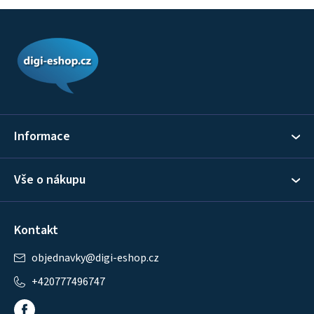
Z
á
p
a
t
í
Informace
Vše o nákupu
Kontakt
objednavky
@
digi-eshop.cz
+420777496747