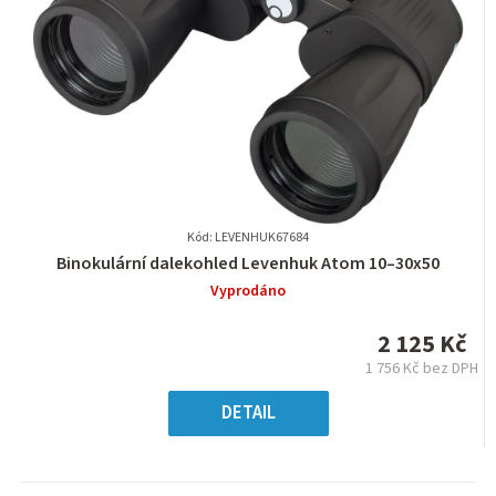
Kód: LEVENHUK67684
Průměrné
Binokulární dalekohled Levenhuk Atom 10–30x50
hodnocení
Vyprodáno
produktu
je
2 125 Kč
0,0
1 756 Kč bez DPH
z
Měrná
5
cena:
DETAIL
hvězdiček.