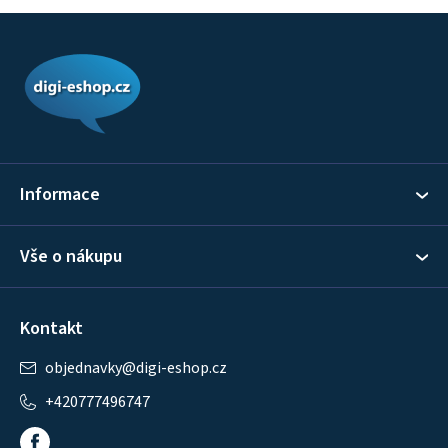
Z
á
p
a
t
í
Informace
Vše o nákupu
Kontakt
objednavky
@
digi-eshop.cz
+420777496747