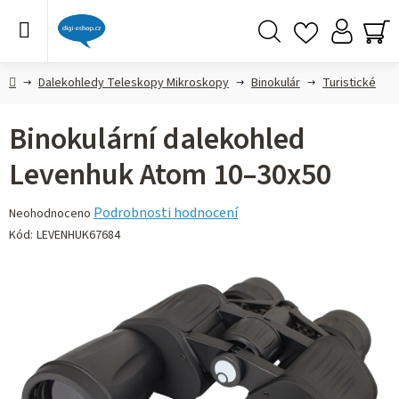
Přejít
na
obsah
Hledat
NÁ
KO
Domů
Dalekohledy Teleskopy Mikroskopy
Binokulár
Turistické
Binokulární dalekohled
Levenhuk Atom 10–30x50
Průměrné
Podrobnosti hodnocení
Neohodnoceno
hodnocení
Kód:
LEVENHUK67684
produktu
je
0,0
z 5
hvězdiček.