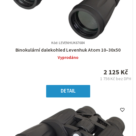
Kód: LEVENHUK67684
Průměrné
Binokulární dalekohled Levenhuk Atom 10–30x50
hodnocení
Vyprodáno
produktu
je
2 125 Kč
0,0
1 756 Kč bez DPH
z
Měrná
5
cena:
DETAIL
hvězdiček.