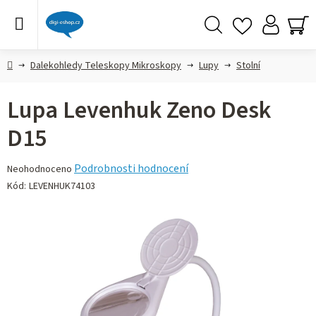
Přejít
na
obsah
Hledat
NÁ
KO
Domů
Dalekohledy Teleskopy Mikroskopy
Lupy
Stolní
Lupa Levenhuk Zeno Desk
D15
Průměrné
Podrobnosti hodnocení
Neohodnoceno
hodnocení
Kód:
LEVENHUK74103
produktu
je
0,0
z 5
hvězdiček.