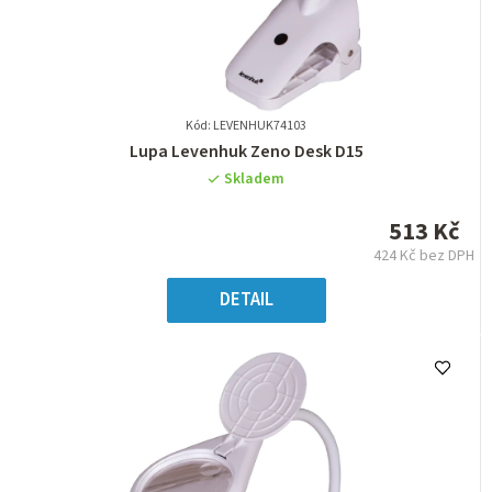
Kód: LEVENHUK74103
Průměrné
Lupa Levenhuk Zeno Desk D15
hodnocení
Skladem
produktu
je
513 Kč
0,0
424 Kč bez DPH
z
Měrná
5
cena:
DETAIL
hvězdiček.