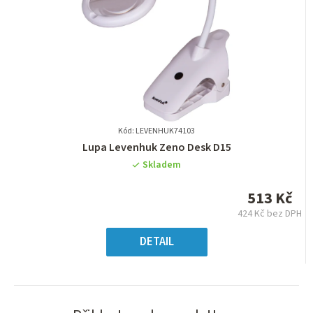
Kód: LEVENHUK74103
Průměrné
Lupa Levenhuk Zeno Desk D15
hodnocení
Skladem
produktu
je
513 Kč
0,0
424 Kč bez DPH
z
Měrná
5
cena:
DETAIL
hvězdiček.