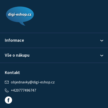
Z
á
p
a
t
í
Informace
Vše o nákupu
Kontakt
objednavky
@
digi-eshop.cz
+420777496747