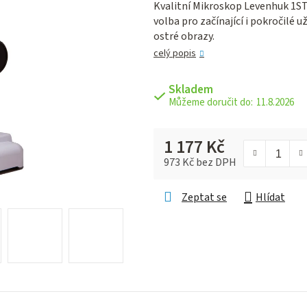
Kvalitní Mikroskop Levenhuk 1ST 
je
volba pro začínající i pokročilé u
0,0
ostré obrazy.
z 5
hvězdiček.
celý popis
Skladem
11.8.2026
1 177 Kč
973 Kč bez DPH
Měrná cena:
Zeptat se
Hlídat