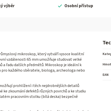
ký výběr
Osobní přístup
Tec
ůmyslový mikroskop, který vytváří vysoce kvalitní
Kate
ovní vzdálenosti 65 mm umožňuje studovat velké
Hmot
 a řadu dalších předmětů. Mikroskop je ideální k
pro každého sběratele, biologa, archeologa nebo
EAN
ožňují prohlížení i těch nejdrobnějších detailů
né ke zkoumání defektů různých povrchů a ke studiu
ulatém pracovním stolku (bílá deska) bezpečně