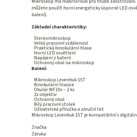
Mikroskop má makrošroub pro hrubé zaostřování. 
můžete použít horní energeticky úsporné LED osvět
balení).
Základní charakteristiky:
Stereomikroskop
Velká pracovní vzdálenost
Praktická binokulární hlava
Horní LED osvětlení
Napájení z baterií
Ochranný obal na mikroskop
Balení:
Mikroskop Levenhuk 1ST
Binokulární hlavice
Okulár WF10x – 2 ks
2x objektiv
Ochranný obal
Bílý pracovní stolek
Uživatelská příručka a záruční list
Mikroskop Levenhuk 1ST je kompatibilní s digitál
Značka
Záruka