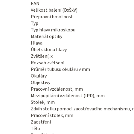
EAN
Velikost balení (DxŠxV)
Přepravní hmotnost
Typ
Typ hlavy mikroskopu
Materiál optiky
Hlava
Úhel sklonu hlavy
Zvětšení, x
Rozsah zvětšení
Průměr tubusu okuláru v mm
Okuláry
Objektivy
Pracovní vzdálenost, mm
Mezipupilární vzdálenost (IPD), mm
Stolek, mm
Zdvih stolku pomocí zaostřovacího mechanismu,
Pracovní stolek, mm
Zaostření
Tělo