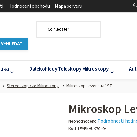
ti
Hodnocení obchodu
Mapa serveru
tika
Dalekohledy Teleskopy Mikroskopy
Aut
Stereoskopické Mikroskopy
Mikroskop Levenhuk 1ST
Mikroskop L
Průměrné
Podrobnosti hodn
Neohodnoceno
hodnocení
Kód:
LEVENHUK70404
produktu