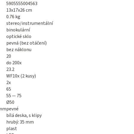
5905555004563
13x17x26 cm
0.76 kg
stereo/instrumentální
binokulární
optické sklo
pevná (bez otáčení)
bez náklonu
20
do 200x
23.2
WF10x (2 kusy)
2x
65
55 — 75
Ø50
 mm
pevné
bílá deska, s klipy
hrubý: 35 mm
plast