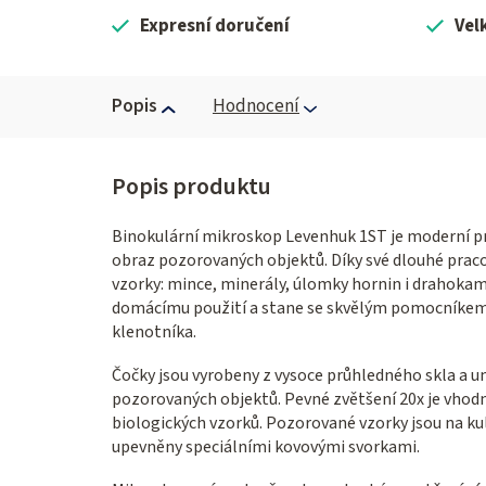
Expresní doručení
Vel
Popis
Hodnocení
Binokulární mikroskop Levenhuk 1ST je moderní pr
obraz pozorovaných objektů. Díky své dlouhé prac
vzorky: mince, minerály, úlomky hornin i drahokamů
domácímu použití a stane se skvělým pomocníkem 
klenotníka.
Čočky jsou vyrobeny z vysoce průhledného skla a um
pozorovaných objektů. Pevné zvětšení 20x je vhod
biologických vzorků. Pozorované vzorky jsou na k
upevněny speciálními kovovými svorkami.