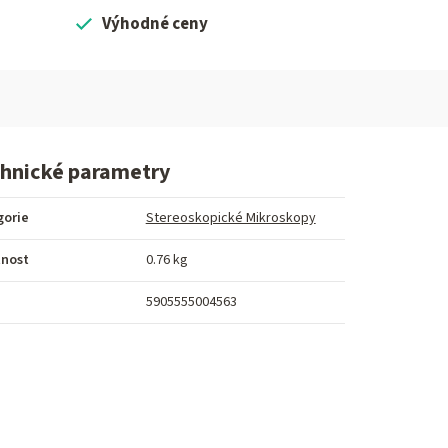
Výhodné ceny
hnické parametry
gorie
Stereoskopické Mikroskopy
nost
0.76 kg
5905555004563