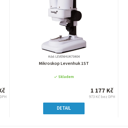
Kód: LEVENHUK70404
Průměrné
Mikroskop Levenhuk 1ST
hodnocení
produktu
Skladem
je
0,0
Kč
1 177 Kč
z
 DPH
973 Kč bez DPH
5
ná
Měrná
hvězdiček.
:
cena:
DETAIL