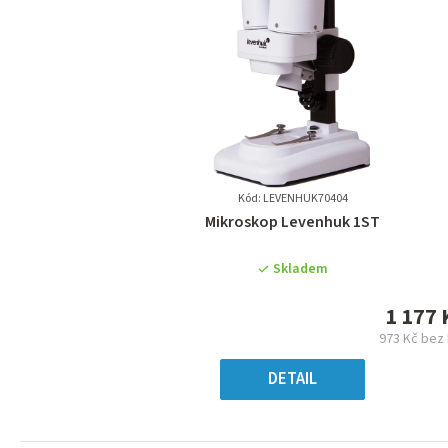
Kód: LEVENHUK70404
Průměrné
Mikroskop Levenhuk 1ST
hodnocení
produktu
Skladem
je
0,0
1 177 
z
973 Kč bez
5
Měr
hvězdiček.
cena
DETAIL