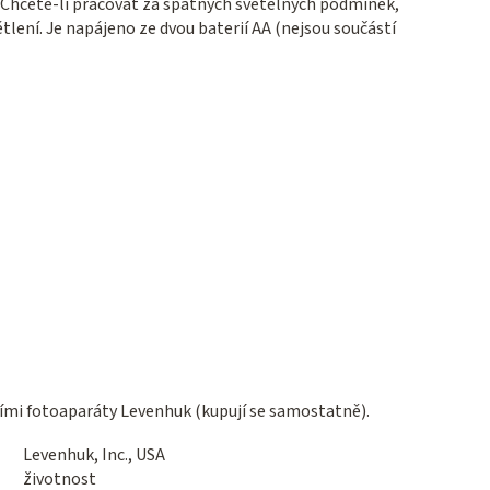
Chcete-li pracovat za špatných světelných podmínek,
lení. Je napájeno ze dvou baterií AA (nejsou součástí
ními fotoaparáty Levenhuk (kupují se samostatně).
Levenhuk, Inc., USA
životnost