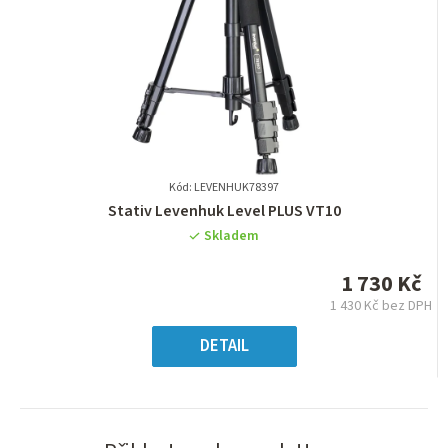
Kód: LEVENHUK78397
Průměrné
Stativ Levenhuk Level PLUS VT10
hodnocení
Skladem
produktu
je
1 730 Kč
0,0
1 430 Kč bez DPH
z
Měrná
5
cena:
DETAIL
hvězdiček.