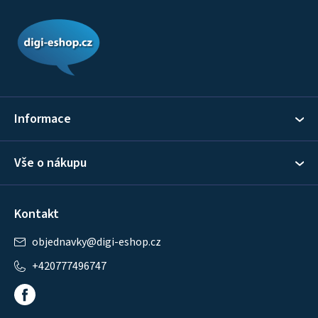
Z
á
p
a
t
í
Informace
Vše o nákupu
Kontakt
objednavky
@
digi-eshop.cz
+420777496747