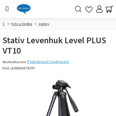
Přejít
na
obsah
Hledat
NÁ
KO
Domů
Foto a Optika
stativy
Stativ Levenhuk Level PLUS
VT10
Průměrné
Podrobnosti hodnocení
Neohodnoceno
hodnocení
Kód:
LEVENHUK78397
produktu
je
0,0
z 5
hvězdiček.