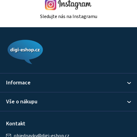
Sledujte nás na Instagramu
Z
á
p
a
t
í
Informace
Vše o nákupu
Kontakt
objednavky
@
digi-eshop.cz