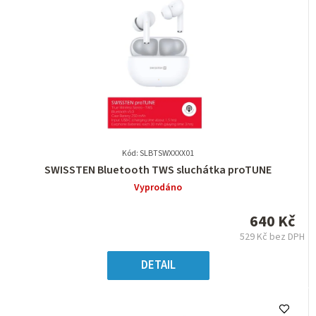
Kód: SLBTSWXXXX01
Průměrné
SWISSTEN Bluetooth TWS sluchátka proTUNE
hodnocení
Vyprodáno
produktu
je
640 Kč
0,0
529 Kč bez DPH
z
Měrná
5
cena:
DETAIL
hvězdiček.