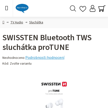
Přejít
na
obsah
Hledat
NÁ
KO
Domů
TV Audio
Sluchátka
SWISSTEN Bluetooth TWS
sluchátka proTUNE
Průměrné
Podrobnosti hodnocení
Neohodnoceno
hodnocení
Kód:
Zvolte variantu
produktu
je
0,0
z 5
hvězdiček.