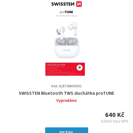
Kód: SLBTSWXXXX01
Průměrné
SWISSTEN Bluetooth TWS sluchátka proTUNE
hodnocení
Vyprodáno
produktu
je
640 Kč
0,0
529 Kč bez DPH
z
Měrná
5
cena: