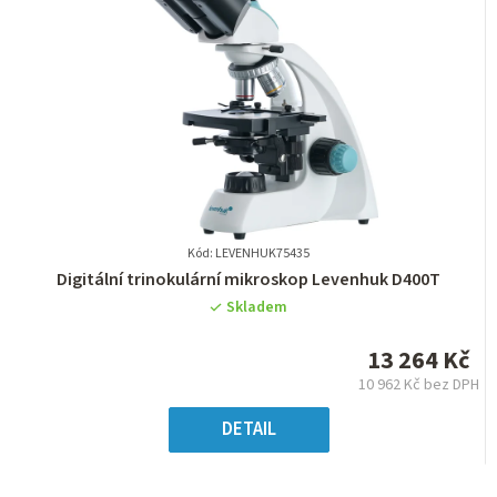
Kód: LEVENHUK75435
Průměrné
Digitální trinokulární mikroskop Levenhuk D400T
hodnocení
Skladem
produktu
je
13 264 Kč
0,0
10 962 Kč bez DPH
z
Měrná
5
cena:
DETAIL
hvězdiček.