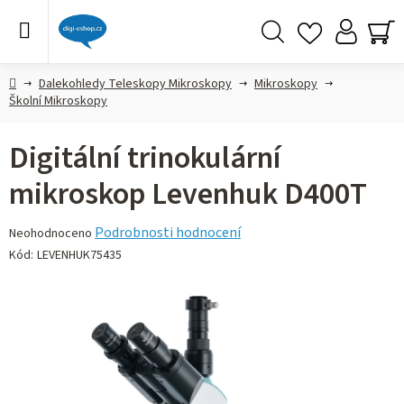
Přejít
na
obsah
Hledat
NÁ
KO
Domů
Dalekohledy Teleskopy Mikroskopy
Mikroskopy
Školní Mikroskopy
Digitální trinokulární
mikroskop Levenhuk D400T
Průměrné
Podrobnosti hodnocení
Neohodnoceno
hodnocení
Kód:
LEVENHUK75435
produktu
je
0,0
z 5
hvězdiček.