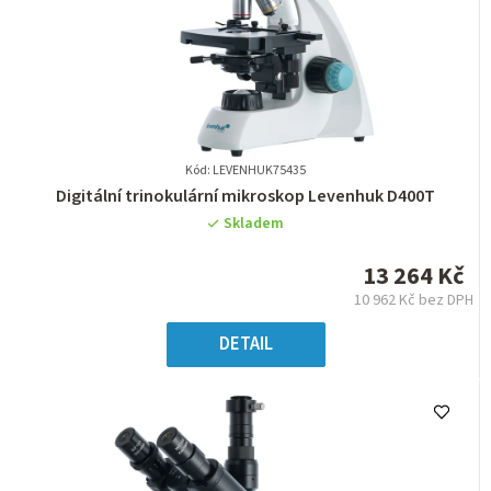
Kód: LEVENHUK75435
Průměrné
Digitální trinokulární mikroskop Levenhuk D400T
hodnocení
Skladem
produktu
je
13 264 Kč
0,0
10 962 Kč bez DPH
z
Měrná
5
cena:
DETAIL
hvězdiček.