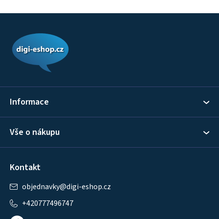
Z
á
p
a
t
í
Informace
Vše o nákupu
Kontakt
objednavky
@
digi-eshop.cz
+420777496747