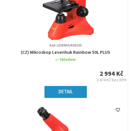
Kód: LEVENHUK69105
Průměrné
(CZ) Mikroskop Levenhuk Rainbow 50L PLUS
hodnocení
Skladem
produktu
je
2 994 Kč
0,0
2 474 Kč bez DPH
z
Měrná
5
cena:
DETAIL
hvězdiček.