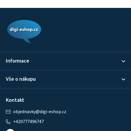
Z
á
p
a
t
í
Informace
Vše o nákupu
Kontakt
objednavky
@
digi-eshop.cz
+420777496747