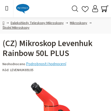
Přejít
na
obsah
Hledat
NÁ
KO
Domů
Dalekohledy Teleskopy Mikroskopy
Mikroskopy
Školní Mikroskopy
(CZ) Mikroskop Levenhuk
Rainbow 50L PLUS
Průměrné
Podrobnosti hodnocení
Neohodnoceno
hodnocení
Kód:
LEVENHUK69105
produktu
je
0,0
z 5
hvězdiček.