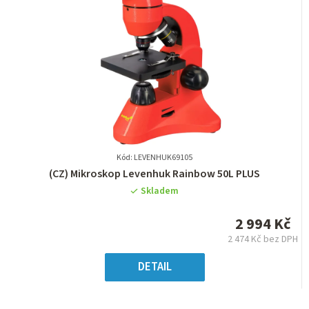
Kód: LEVENHUK69105
Průměrné
(CZ) Mikroskop Levenhuk Rainbow 50L PLUS
hodnocení
Skladem
produktu
je
2 994 Kč
0,0
2 474 Kč bez DPH
z
Měrná
5
cena:
DETAIL
hvězdiček.