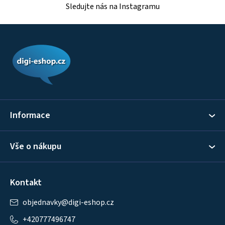
Sledujte nás na Instagramu
Z
á
p
a
t
í
Informace
Vše o nákupu
Kontakt
objednavky
@
digi-eshop.cz
+420777496747