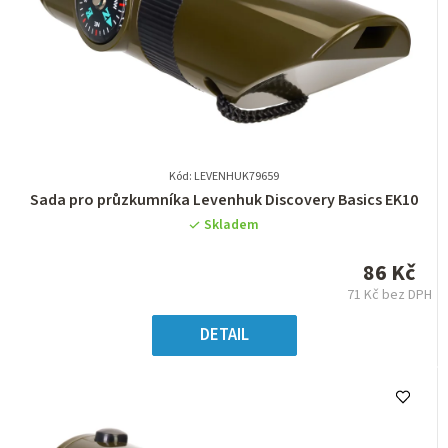
Kód: LEVENHUK79659
Průměrné
Sada pro průzkumníka Levenhuk Discovery Basics EK10
hodnocení
Skladem
produktu
je
86 Kč
0,0
71 Kč bez DPH
z
Měrná
5
cena:
DETAIL
hvězdiček.