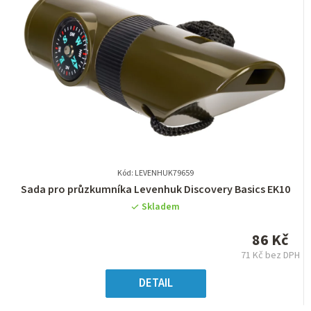
Kód: LEVENHUK79659
Průměrné
Sada pro průzkumníka Levenhuk Discovery Basics EK10
hodnocení
Skladem
produktu
je
86 Kč
0,0
71 Kč bez DPH
z
Měrná
5
cena:
DETAIL
hvězdiček.