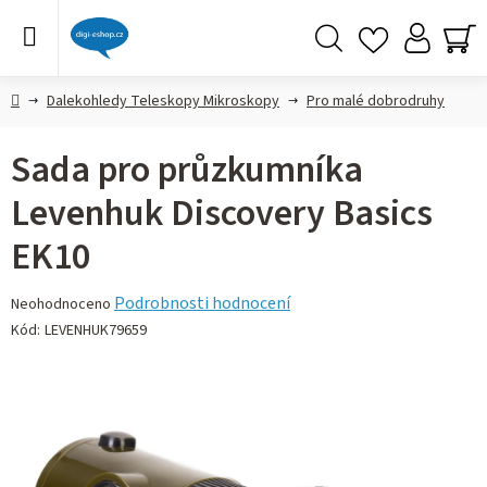
Přejít
na
obsah
Hledat
NÁ
KO
Domů
Dalekohledy Teleskopy Mikroskopy
Pro malé dobrodruhy
Sada pro průzkumníka
Levenhuk Discovery Basics
EK10
Průměrné
Podrobnosti hodnocení
Neohodnoceno
hodnocení
Kód:
LEVENHUK79659
produktu
je
0,0
z 5
hvězdiček.