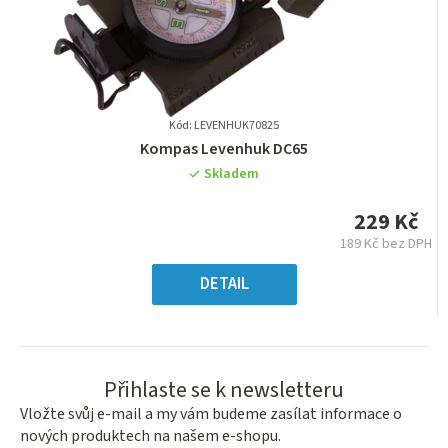
Kód: LEVENHUK70825
Průměrné
Kompas Levenhuk DC65
hodnocení
Skladem
produktu
je
229 Kč
0,0
189 Kč bez DPH
z
Měrná
5
cena:
DETAIL
hvězdiček.
Přihlaste se k newsletteru
Vložte svůj e-mail a my vám budeme zasílat informace o
nových produktech na našem e-shopu.