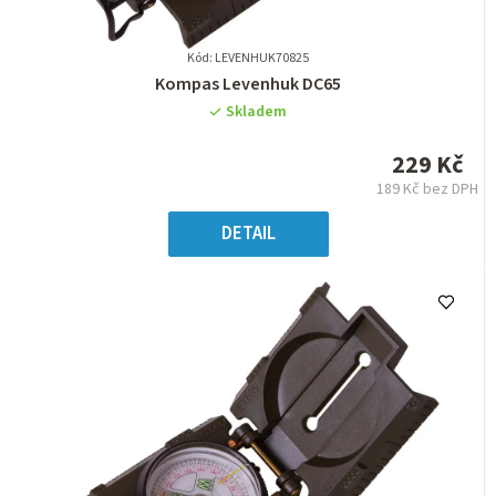
Kód: LEVENHUK70825
Průměrné
Kompas Levenhuk DC65
hodnocení
Skladem
produktu
je
229 Kč
0,0
189 Kč bez DPH
z
Měrná
5
cena:
DETAIL
hvězdiček.