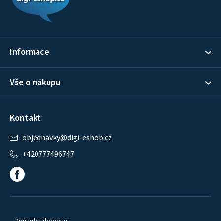
p
a
t
í
Informace
Vše o nákupu
Kontakt
objednavky
@
digi-eshop.cz
+420777496747
Způsoby dopravy: