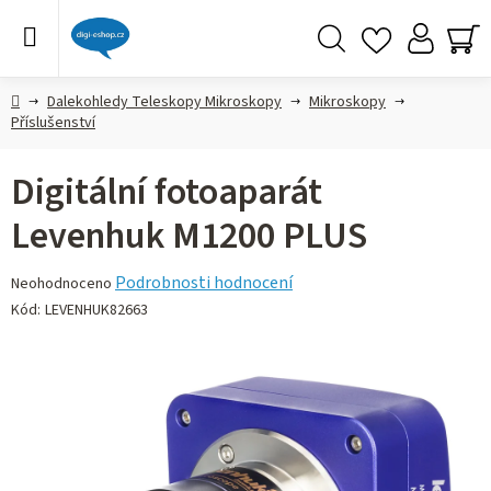
Přejít
na
obsah
Hledat
NÁ
KO
Domů
Dalekohledy Teleskopy Mikroskopy
Mikroskopy
Příslušenství
Digitální fotoaparát
Levenhuk M1200 PLUS
Průměrné
Podrobnosti hodnocení
Neohodnoceno
hodnocení
Kód:
LEVENHUK82663
produktu
je
0,0
z 5
hvězdiček.