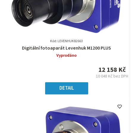
Kód: LEVENHUK82663
Průměrné
Digitální fotoaparát Levenhuk M1200 PLUS
hodnocení
Vyprodáno
produktu
je
12 158 Kč
0,0
10 048 Kč bez DPH
z
Měrná
5
cena:
DETAIL
hvězdiček.