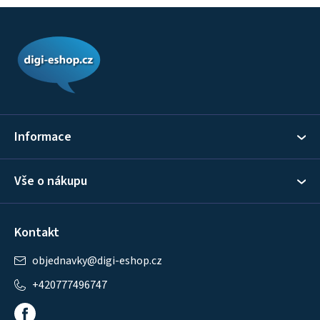
Z
á
p
a
t
í
Informace
Vše o nákupu
Kontakt
objednavky
@
digi-eshop.cz
+420777496747