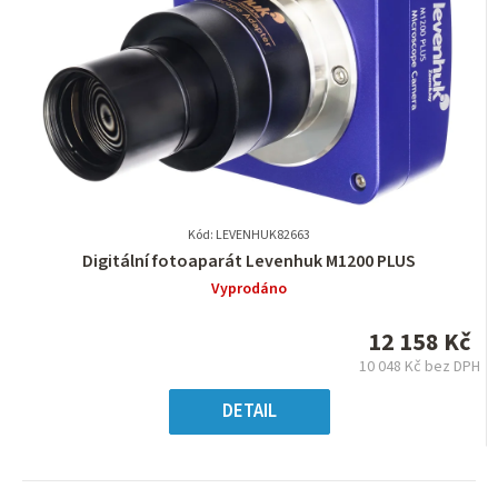
Kód: LEVENHUK82663
Průměrné
Digitální fotoaparát Levenhuk M1200 PLUS
hodnocení
Vyprodáno
produktu
je
12 158 Kč
0,0
10 048 Kč bez DPH
z
Měrná
5
cena:
DETAIL
hvězdiček.