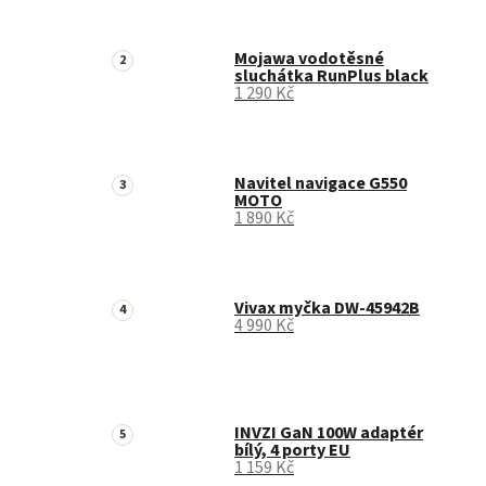
Mojawa vodotěsné
sluchátka RunPlus black
1 290 Kč
Navitel navigace G550
MOTO
1 890 Kč
Vivax myčka DW-45942B
4 990 Kč
INVZI GaN 100W adaptér
bílý, 4 porty EU
1 159 Kč