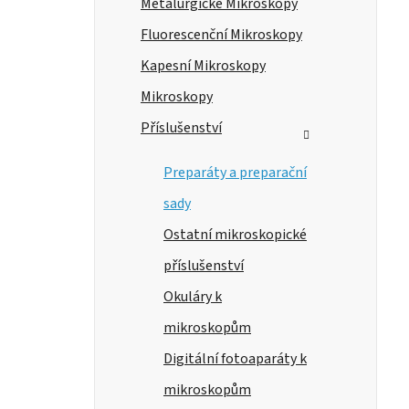
Metalurgické Mikroskopy
Fluorescenční Mikroskopy
Kapesní Mikroskopy
Mikroskopy
Příslušenství
Preparáty a preparační
sady
Ostatní mikroskopické
příslušenství
Okuláry k
mikroskopům
Digitální fotoaparáty k
mikroskopům