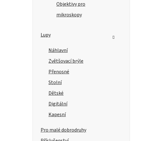
Objektivy pro
mikroskopy
Lupy
Náhlavní
Zvětšovací brýle
Přenosné
Stolní
Dětské
Digitální
Kapesní
Pro malé dobrodruhy
Příslušenství