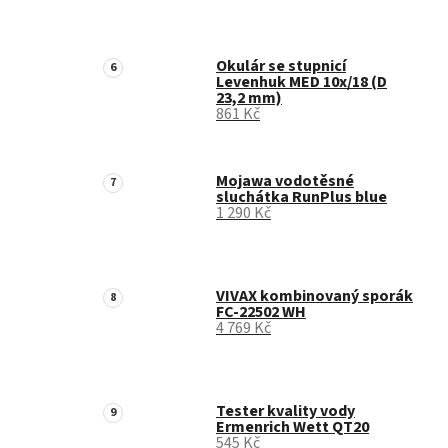
Okulár se stupnicí
Levenhuk MED 10x/18 (D
23,2 mm)
861 Kč
Mojawa vodotěsné
sluchátka RunPlus blue
1 290 Kč
VIVAX kombinovaný sporák
FC-22502 WH
4 769 Kč
Tester kvality vody
Ermenrich Wett QT20
545 Kč