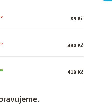
no
89 Kč
no
390 Kč
em
419 Kč
ipravujeme.