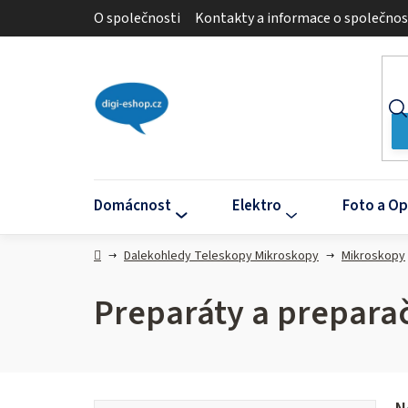
Přejít
O společnosti
Kontakty a informace o společnos
na
obsah
Domácnost
Elektro
Foto a Op
Domů
Dalekohledy Teleskopy Mikroskopy
Mikroskopy
Preparáty a prepara