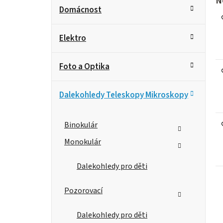
P
K
N
Přeskočit
Domácnost
kategorie
a
o
t
s
Elektro
e
g
t
Foto a Optika
o
r
r
Dalekohledy Teleskopy Mikroskopy
i
a
e
n
Binokulár
n
Monokulár
í
Dalekohledy pro děti
p
Pozorovací
a
Dalekohledy pro děti