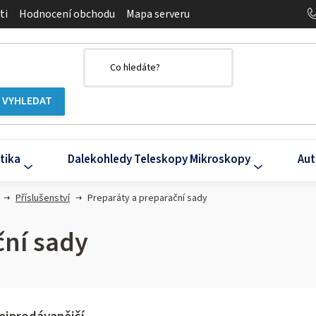
ti
Hodnocení obchodu
Mapa serveru
tika
Dalekohledy Teleskopy Mikroskopy
Aut
Příslušenství
Preparáty a preparační sady
ční sady