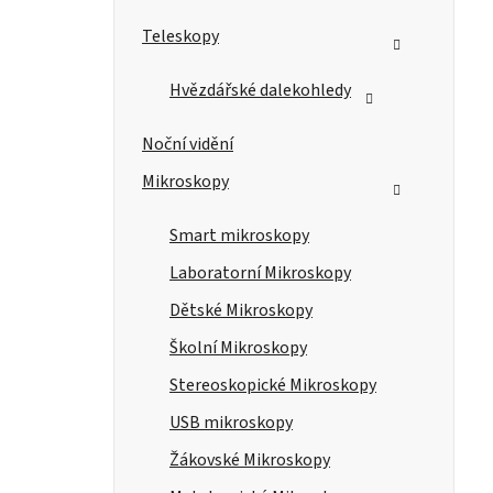
n
e
Teleskopy
l
Hvězdářské dalekohledy
Noční vidění
Mikroskopy
Smart mikroskopy
Laboratorní Mikroskopy
Dětské Mikroskopy
Školní Mikroskopy
Stereoskopické Mikroskopy
USB mikroskopy
Žákovské Mikroskopy