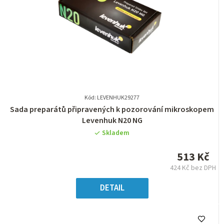
Kód: LEVENHUK29277
Průměrné
Sada preparátů připravených k pozorování mikroskopem
hodnocení
Levenhuk N20 NG
produktu
Skladem
je
0,0
513 Kč
z
424 Kč bez DPH
5
Měrná
hvězdiček.
cena:
DETAIL