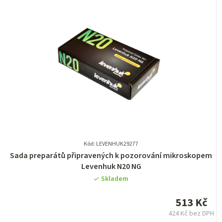
Kód: LEVENHUK29277
Průměrné
Sada preparátů připravených k pozorování mikroskopem
hodnocení
Levenhuk N20 NG
produktu
Skladem
je
0,0
513 Kč
z
424 Kč bez DPH
5