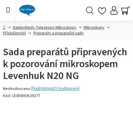
Přejít
na
obsah
Hledat
NÁ
KO
Domů
Dalekohledy Teleskopy Mikroskopy
Mikroskopy
Příslušenství
Preparáty a preparační sady
Sada preparátů připravených
k pozorování mikroskopem
Levenhuk N20 NG
Průměrné
Podrobnosti hodnocení
Neohodnoceno
hodnocení
Kód:
LEVENHUK29277
produktu
je
0,0
z 5
hvězdiček.