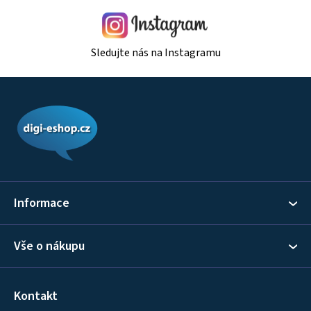
Sledujte nás na Instagramu
Z
á
p
a
t
í
Informace
Vše o nákupu
Kontakt