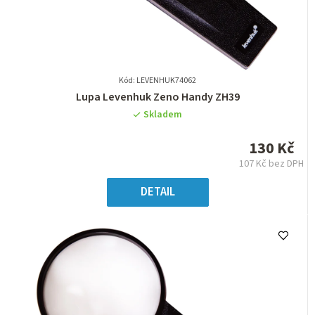
Kód: LEVENHUK74062
Průměrné
Lupa Levenhuk Zeno Handy ZH39
hodnocení
Skladem
produktu
je
130 Kč
0,0
107 Kč bez DPH
z
Měrná
5
cena:
DETAIL
hvězdiček.