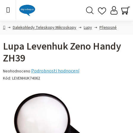
Přejít
na
obsah
Hledat
NÁ
KO
Domů
Dalekohledy Teleskopy Mikroskopy
Lupy
Přenosné
Lupa Levenhuk Zeno Handy
ZH39
Průměrné
Podrobnosti hodnocení
Neohodnoceno
hodnocení
Kód:
LEVENHUK74062
produktu
je
0,0
z 5
hvězdiček.