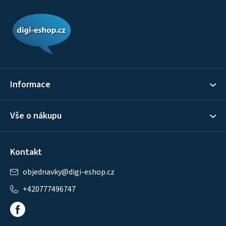
Z
á
p
a
t
í
Informace
Vše o nákupu
Kontakt
objednavky
@
digi-eshop.cz
+420777496747