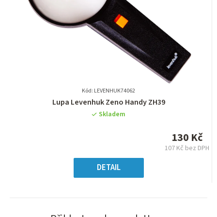
Kód: LEVENHUK74062
Průměrné
Lupa Levenhuk Zeno Handy ZH39
hodnocení
Skladem
produktu
je
130 Kč
0,0
107 Kč bez DPH
z
Měrná
5
cena:
DETAIL
hvězdiček.