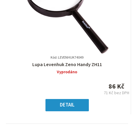
Kód: LEVENHUK74049
Průměrné
Lupa Levenhuk Zeno Handy ZH11
hodnocení
Vyprodáno
produktu
je
86 Kč
0,0
71 Kč bez DPH
z
Měrná
5
cena:
DETAIL
hvězdiček.