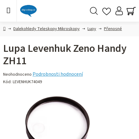
Přejít
na
obsah
Hledat
NÁ
KO
Domů
Dalekohledy Teleskopy Mikroskopy
Lupy
Přenosné
Lupa Levenhuk Zeno Handy
ZH11
Průměrné
Podrobnosti hodnocení
Neohodnoceno
hodnocení
Kód:
LEVENHUK74049
produktu
je
0,0
z 5
hvězdiček.