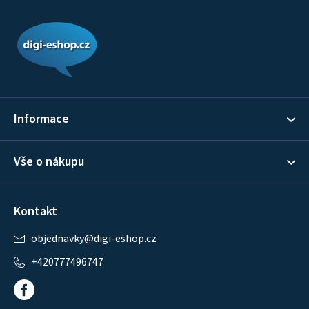
Z
á
p
a
t
í
Informace
Vše o nákupu
Kontakt
objednavky
@
digi-eshop.cz
+420777496747