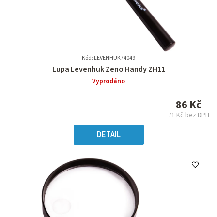
Kód: LEVENHUK74049
Průměrné
Lupa Levenhuk Zeno Handy ZH11
hodnocení
Vyprodáno
produktu
je
86 Kč
0,0
71 Kč bez DPH
z
Měrná
5
cena:
DETAIL
hvězdiček.