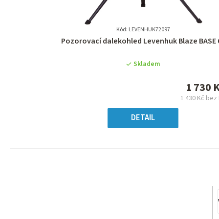
Kód: LEVENHUK72097
Průměrné
Pozorovací dalekohled Levenhuk Blaze BASE 
hodnocení
produktu
Skladem
je
0,0
1 730 
z
1 430 Kč bez
5
Měrn
hvězdiček.
cena
DETAIL