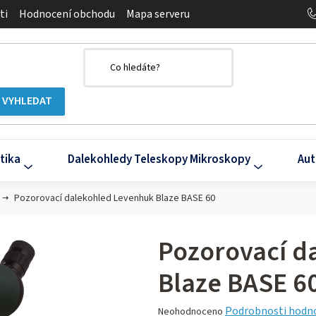
ti
Hodnocení obchodu
Mapa serveru
tika
Dalekohledy Teleskopy Mikroskopy
Aut
Pozorovací dalekohled Levenhuk Blaze BASE 60
Pozorovací d
Blaze BASE 6
Průměrné
Podrobnosti hodn
Neohodnoceno