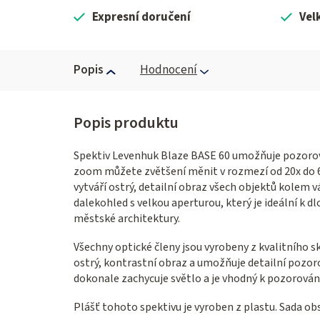
Expresní doručení
Vel
Popis
Hodnocení
Spektiv Levenhuk Blaze BASE 60 umožňuje pozorovat
zoom můžete zvětšení měnit v rozmezí od 20x do 6
vytváří ostrý, detailní obraz všech objektů kolem 
dalekohled s velkou aperturou, který je ideální k
městské architektury.
Všechny optické členy jsou vyrobeny z kvalitního s
ostrý, kontrastní obraz a umožňuje detailní pozo
dokonale zachycuje světlo a je vhodný k pozorování
Plášť tohoto spektivu je vyroben z plastu. Sada obs