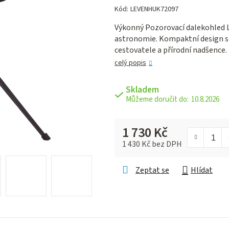
hodnocení
Kód:
LEVENHUK72097
produktu
Výkonný Pozorovací dalekohled L
je
astronomie. Kompaktní design s e
0,0
cestovatele a přírodní nadšence.
z 5
hvězdiček.
celý popis
Skladem
10.8.2026
1 730 Kč
1 430 Kč bez DPH
Měrná cena:
Zeptat se
Hlídat