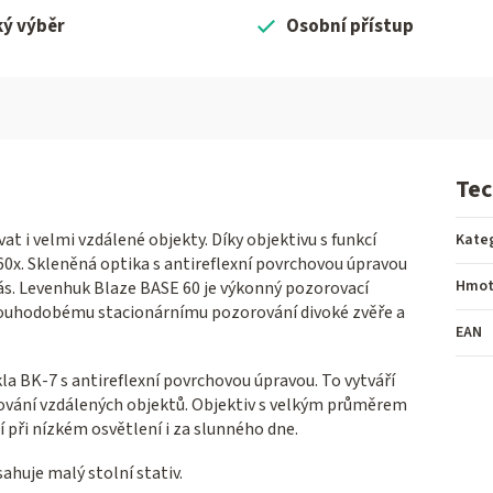
ký výběr
Osobní přístup
Tec
 i velmi vzdálené objekty. Díky objektivu s funkcí
Kate
0x. Skleněná optika s antireflexní povrchovou úpravou
Hmot
vás. Levenhuk Blaze BASE 60 je výkonný pozorovací
 dlouhodobému stacionárnímu pozorování divoké zvěře a
EAN
kla BK-7 s antireflexní povrchovou úpravou. To vytváří
rování vzdálených objektů. Objektiv s velkým průměrem
 při nízkém osvětlení i za slunného dne.
ahuje malý stolní stativ.