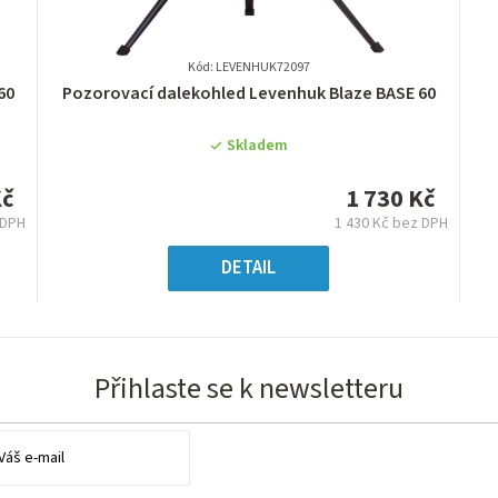
Kód: LEVENHUK72097
Průměrné
60
Pozorovací dalekohled Levenhuk Blaze BASE 60
hodnocení
produktu
Skladem
je
0,0
Kč
1 730 Kč
z
 DPH
1 430 Kč bez DPH
5
á
Měrná
hvězdiček.
:
cena:
DETAIL
Přihlaste se k newsletteru