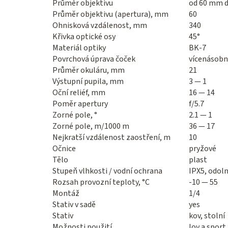
Průměr objektivu
od 60 mm 
Průměr objektivu (apertura), mm
60
Ohnisková vzdálenost, mm
340
Křivka optické osy
45°
Materiál optiky
BK-7
Povrchová úprava čoček
vícenásobná
Průměr okuláru, mm
21
Výstupní pupila, mm
3 — 1
Oční reliéf, mm
16 — 14
Poměr apertury
f/5.7
Zorné pole, °
2.1 — 1
Zorné pole, m/1000 m
36 — 17
Nejkratší vzdálenost zaostření, m
10
Očnice
pryžové
Tělo
plast
Stupeň vlhkosti / vodní ochrana
IPX5, odoln
Rozsah provozní teploty, °C
-10 — 55
Montáž
1/4
Stativ v sadě
yes
Stativ
kov, stolní
Možnosti použití
lov a sport