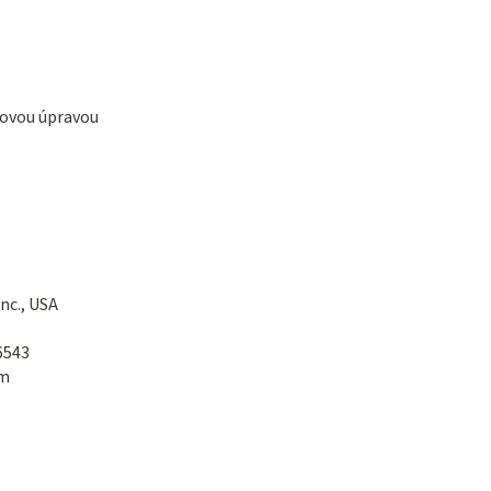
hovou úpravou
nc., USA
6543
cm