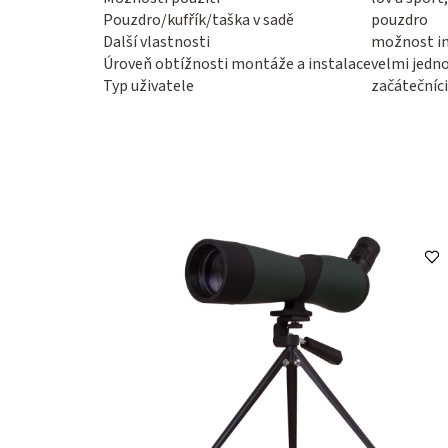
Pouzdro/kufřík/taška v sadě
pouzdro
Další vlastnosti
možnost in
Úroveň obtížnosti montáže a instalace
velmi jedn
Typ uživatele
začátečníci