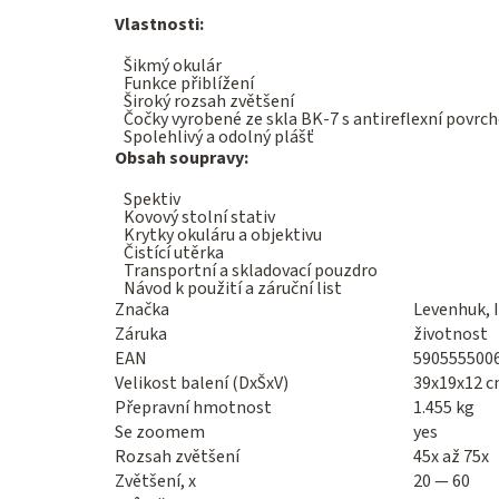
Vlastnosti:
Šikmý okulár
Funkce přiblížení
Široký rozsah zvětšení
Čočky vyrobené ze skla BK-7 s antireflexní povrc
Spolehlivý a odolný plášť
Obsah soupravy:
Spektiv
Kovový stolní stativ
Krytky okuláru a objektivu
Čistící utěrka
Transportní a skladovací pouzdro
Návod k použití a záruční list
Značka
Levenhuk, I
Záruka
životnost
EAN
590555500
Velikost balení (DxŠxV)
39x19x12 
Přepravní hmotnost
1.455 kg
Se zoomem
yes
Rozsah zvětšení
45x až 75x
Zvětšení, x
20 — 60