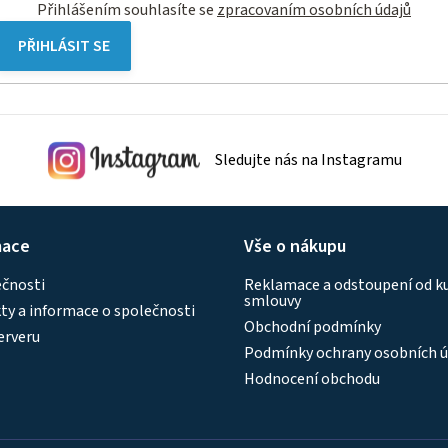
Přihlášením souhlasíte se
zpracovaním osobních údajů
PŘIHLÁSIT SE
Sledujte nás na Instagramu
mace
Vše o nákupu
ečnosti
Reklamace a odstoupení od k
smlouvy
y a informace o společnosti
Obchodní podmínky
erveru
Podmínky ochrany osobních ú
Hodnocení obchodu