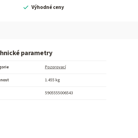
Výhodné ceny
hnické parametry
gorie
Pozorovací
nost
1.455 kg
5905555006543