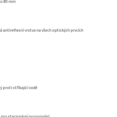
do 80 mm
 antireflexní vrstva na všech optických prvcích
ý proti stříkající vodě
, pro stacionární pozorování