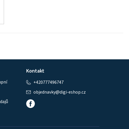
Kontakt
upní
+420777496747
objednavky
@
digi-eshop.cz
dajů