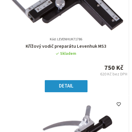
Kód: LEVENHUK71786
Průměrné
Křížový vodič preparátu Levenhuk MS3
hodnocení
Skladem
produktu
je
750 Kč
0,0
620 Kč bez DPH
z
Měrná
5
cena:
DETAIL
hvězdiček.