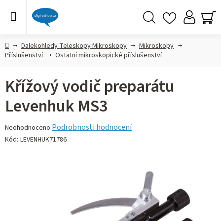
Přejít
na
obsah
Hledat
NÁ
KO
Domů
Dalekohledy Teleskopy Mikroskopy
Mikroskopy
Příslušenství
Ostatní mikroskopické příslušenství
Křížový vodič preparátu
Levenhuk MS3
Průměrné
Podrobnosti hodnocení
Neohodnoceno
hodnocení
Kód:
LEVENHUK71786
produktu
je
0,0
z 5
hvězdiček.