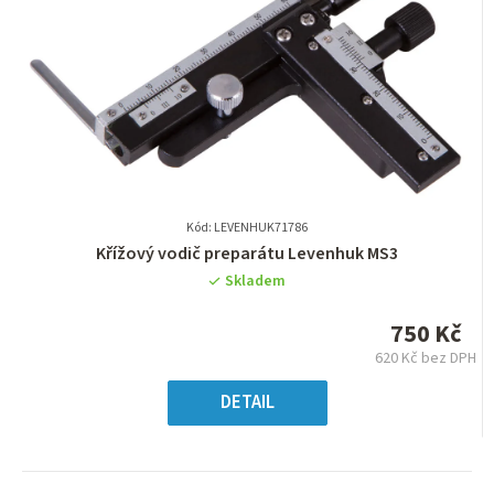
Kód: LEVENHUK71786
Průměrné
Křížový vodič preparátu Levenhuk MS3
hodnocení
Skladem
produktu
je
750 Kč
0,0
620 Kč bez DPH
z
Měrná
5
cena:
DETAIL
hvězdiček.