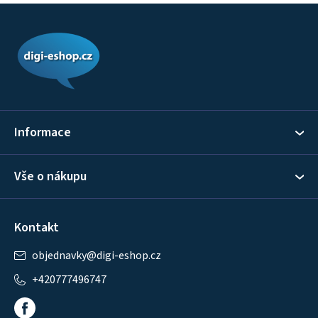
Z
á
p
a
t
í
Informace
Vše o nákupu
Kontakt
objednavky
@
digi-eshop.cz
+420777496747