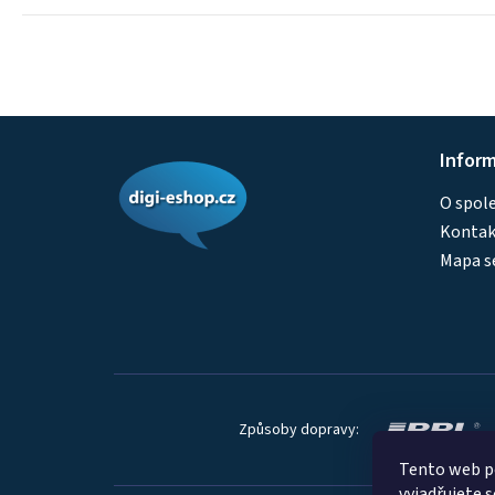
Z
Infor
á
O spol
p
Kontakt
a
Mapa s
t
í
Způsoby dopravy:
Tento web p
vyjadřujete s