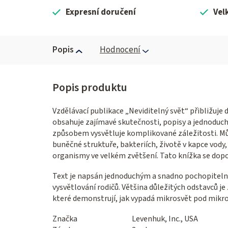
Expresní doručení
Vel
Popis
Hodnocení
Vzdělávací publikace „Neviditelný svět“ přibližuj
obsahuje zajímavé skutečnosti, popisy a jednoduc
způsobem vysvětluje komplikované záležitosti. Můž
buněčné struktuře, bakteriích, životě v kapce vody,
organismy ve velkém zvětšení. Tato knížka se doporu
Text je napsán jednoduchým a snadno pochopiteln
vysvětlování rodičů. Většina důležitých odstavců je
které demonstrují, jak vypadá mikrosvět pod mik
Značka
Levenhuk, Inc., USA