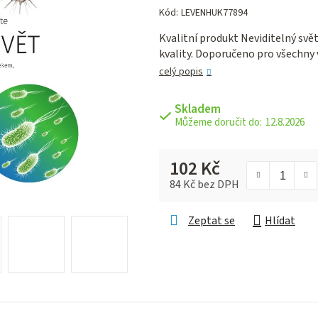
hodnocení
Kód:
LEVENHUK77894
produktu
Kvalitní produkt Neviditelný svět
je
kvality. Doporučeno pro všechny 
0,0
z 5
celý popis
hvězdiček.
Skladem
12.8.2026
102 Kč
84 Kč bez DPH
Měrná cena:
Zeptat se
Hlídat