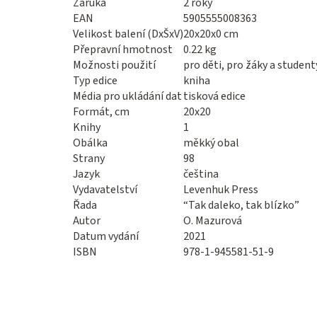
Záruka
2 roky
EAN
5905555008363
Velikost balení (DxŠxV)
20x20x0 cm
Přepravní hmotnost
0.22 kg
Možnosti použití
pro děti, pro žáky a student
Typ edice
kniha
Média pro ukládání dat
tisková edice
Formát, cm
20x20
Knihy
1
Obálka
měkký obal
Strany
98
Jazyk
čeština
Vydavatelství
Levenhuk Press
Řada
“Tak daleko, tak blízko”
Autor
O. Mazurová
Datum vydání
2021
ISBN
978-1-945581-51-9