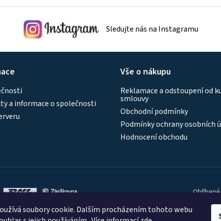
Sledujte nás na Instagramu
mace
Vše o nákupu
ečnosti
Reklamace a odstoupení od k
smlouvy
y a informace o společnosti
Obchodní podmínky
erveru
Podmínky ochrany osobních ú
Hodnocení obchodu
Oblíbené
oužívá soubory cookie. Dalším procházením tohoto webu
ouhlas s jejich používáním.. Více informací
zde
.