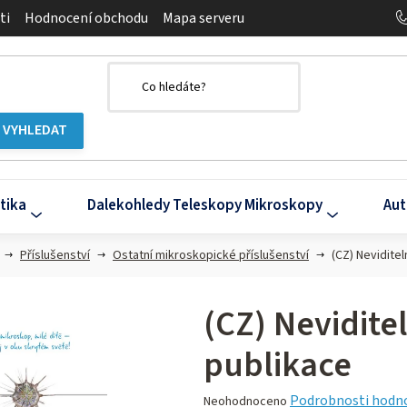
ti
Hodnocení obchodu
Mapa serveru
tika
Dalekohledy Teleskopy Mikroskopy
Aut
Příslušenství
Ostatní mikroskopické příslušenství
(CZ) Nevidite
(CZ) Nevidite
publikace
Průměrné
Podrobnosti hodn
Neohodnoceno