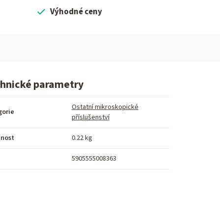
Výhodné ceny
hnické parametry
Ostatní mikroskopické
gorie
příslušenství
nost
0.22 kg
5905555008363