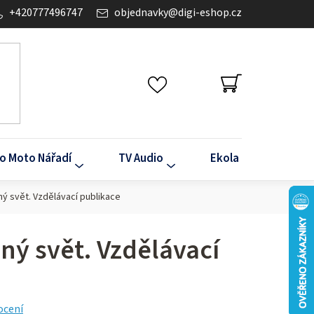
+420777496747
objednavky
@
digi-eshop.cz
NÁKUPNÍ
KOŠÍK
o Moto Nářadí
TV Audio
Ekola
Klima
lný svět. Vzdělávací publikace
lný svět. Vzdělávací
ocení