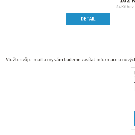
102 
z
84 Kč bez
5
Měr
hvězdiček.
cen
DETAIL
Vložte svůj e-mail a my vám budeme zasílat informace o nový