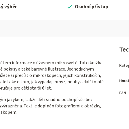
ký výběr
Osobní přístup
Tec
e dětem informace o úžasném mikrosvětě. Tato knížka
Kate
hé pokusy a také barevné ilustrace. Jednoduchým
ete si přečíst o mikroskopech, jejich konstrukcích,
Hmot
 ale také o tom, jak vypadají hmyz, houby a další malé
čuje pro děti starší 6 let.
EAN
ým jazykem, takže děti snadno pochopí vše bez
 zvýrazněna. Text je doplněn fotografiemi a obrázky,
roskopem.