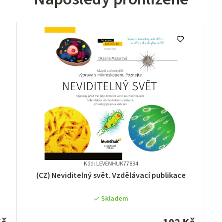
Kód: LEVENHUK77894
Průměrné
(CZ) Neviditelný svět. Vzdělávací publikace
hodnocení
produktu
Skladem
je
0,0