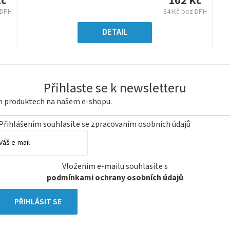
Kč
102 Kč
z
 DPH
84 Kč bez DPH
5
ná
Měrná
hvězdiček.
a:
cena:
DETAIL
Přihlaste se k newsletteru
ch produktech na našem e-shopu.
Přihlášením souhlasíte se
zpracovaním osobních údajů
Vložením e-mailu souhlasíte s
podmínkami ochrany osobních údajů
PŘIHLÁSIT SE