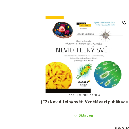
Kód: LEVENHUK77894
Průměrné
(CZ) Neviditelný svět. Vzdělávací publikace
hodnocení
produktu
Skladem
je
0,0