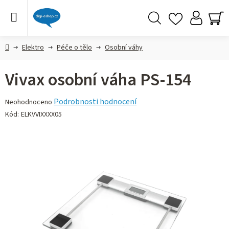
Přejít
na
obsah
Hledat
NÁ
KO
Domů
Elektro
Péče o tělo
Osobní váhy
Vivax osobní váha PS-154
Průměrné
Podrobnosti hodnocení
Neohodnoceno
hodnocení
Kód:
ELKVVIXXXX05
produktu
je
0,0
z 5
hvězdiček.