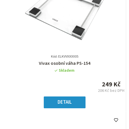
Kód: ELKVVIXXXX05
Průměrné
Vivax osobní váha PS-154
hodnocení
Skladem
produktu
je
249 Kč
0,0
206 Kč bez DPH
z
Měrná
5
cena:
DETAIL
hvězdiček.