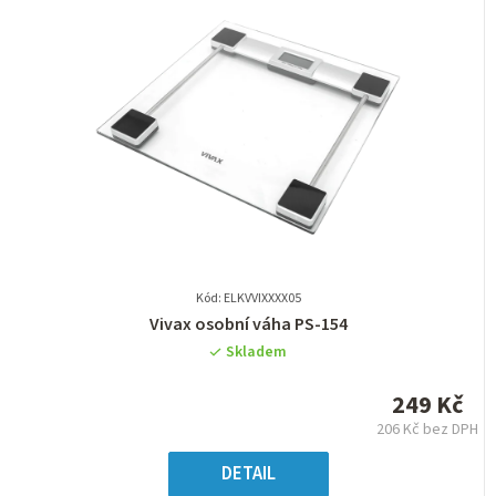
Kód: ELKVVIXXXX05
Průměrné
Vivax osobní váha PS-154
hodnocení
Skladem
produktu
je
249 Kč
0,0
206 Kč bez DPH
z
Měrná
5
cena:
DETAIL
hvězdiček.