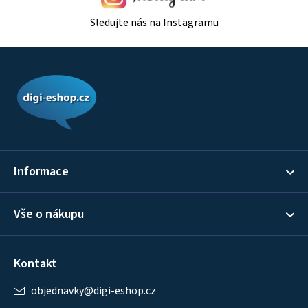
Sledujte nás na Instagramu
Z
á
p
a
t
í
Informace
Vše o nákupu
Kontakt
objednavky
@
digi-eshop.cz