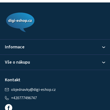
Z
á
p
a
t
í
Informace
Vše o nákupu
Kontakt
objednavky
@
digi-eshop.cz
+420777496747