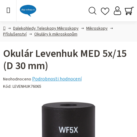
Přejít
na
obsah
Hledat
NÁ
KO
Domů
Dalekohledy Teleskopy Mikroskopy
Mikroskopy
Příslušenství
Okuláry k mikroskopům
Okulár Levenhuk MED 5x/15
(D 30 mm)
Průměrné
Podrobnosti hodnocení
Neohodnoceno
hodnocení
Kód:
LEVENHUK76065
produktu
je
0,0
z 5
hvězdiček.