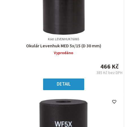
Kód: LEVENHUK76065
Průměrné
Okulár Levenhuk MED 5x/15 (D 30 mm)
hodnocení
Vyprodáno
produktu
je
466 Kč
0,0
385 Kč bez DPH
z
Měrná
5
cena:
DETAIL
hvězdiček.