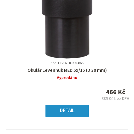
Kód: LEVENHUK76065
Průměrné
Okulár Levenhuk MED 5x/15 (D 30 mm)
hodnocení
Vyprodáno
produktu
je
466 Kč
0,0
385 Kč bez DPH
z
Měrná
5
cena:
DETAIL
hvězdiček.