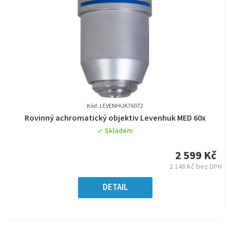
Kód: LEVENHUK76072
Průměrné
Rovinný achromatický objektiv Levenhuk MED 60x
hodnocení
Skladem
produktu
je
2 599 Kč
0,0
2 148 Kč bez DPH
z
Měrná
5
cena:
DETAIL
hvězdiček.