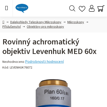
Přejít
na
obsah
Hledat
NÁ
KO
Domů
Dalekohledy Teleskopy Mikroskopy
Mikroskopy
Příslušenství
Objektivy pro mikroskopy
Rovinný achromatický
objektiv Levenhuk MED 60x
Průměrné
Podrobnosti hodnocení
Neohodnoceno
hodnocení
Kód:
LEVENHUK76072
produktu
je
0,0
z 5
hvězdiček.