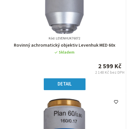
Kód: LEVENHUK76072
Průměrné
Rovinný achromatický objektiv Levenhuk MED 60x
hodnocení
Skladem
produktu
je
2 599 Kč
0,0
2 148 Kč bez DPH
z
Měrná
5
cena:
DETAIL
hvězdiček.