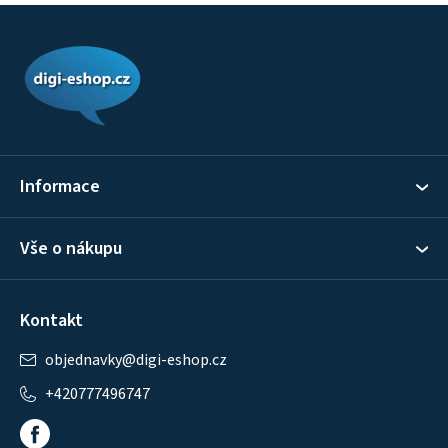
Z
á
p
a
t
í
Informace
Vše o nákupu
Kontakt
objednavky
@
digi-eshop.cz
+420777496747