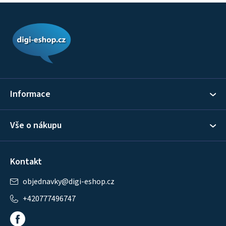
Z
á
p
a
t
í
Informace
Vše o nákupu
Kontakt
objednavky
@
digi-eshop.cz
+420777496747