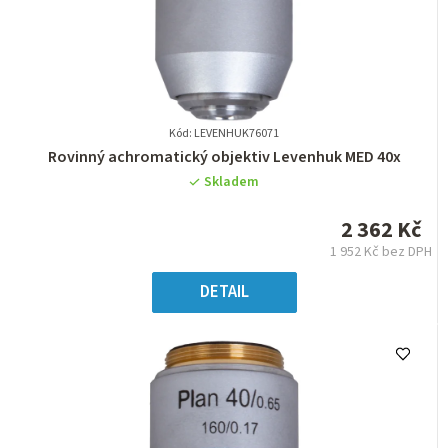
Kód: LEVENHUK76071
Průměrné
Rovinný achromatický objektiv Levenhuk MED 40x
hodnocení
Skladem
produktu
je
2 362 Kč
0,0
1 952 Kč bez DPH
z
Měrná
5
cena:
DETAIL
hvězdiček.