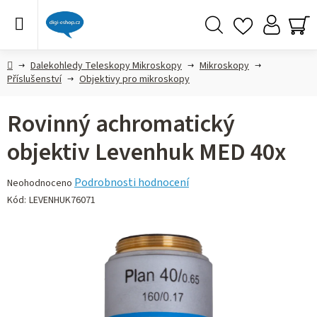
Přejít
na
obsah
Hledat
NÁ
KO
Domů
Dalekohledy Teleskopy Mikroskopy
Mikroskopy
Příslušenství
Objektivy pro mikroskopy
Rovinný achromatický
objektiv Levenhuk MED 40x
Průměrné
Podrobnosti hodnocení
Neohodnoceno
hodnocení
Kód:
LEVENHUK76071
produktu
je
0,0
z 5
hvězdiček.