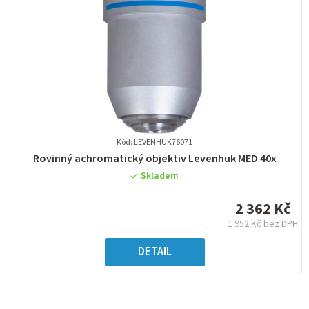
Kód: LEVENHUK76071
Průměrné
Rovinný achromatický objektiv Levenhuk MED 40x
hodnocení
Skladem
produktu
je
2 362 Kč
0,0
1 952 Kč bez DPH
z
Měrná
5
cena:
DETAIL
hvězdiček.