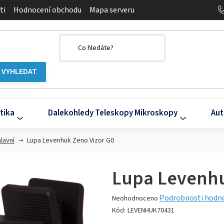
ti
Hodnocení obchodu
Mapa serveru
tika
Dalekohledy Teleskopy Mikroskopy
Aut
lavní
Lupa Levenhuk Zeno Vizor G0
Lupa Levenhu
Průměrné
Podrobnosti hodn
Neohodnoceno
hodnocení
Kód:
LEVENHUK70431
produktu