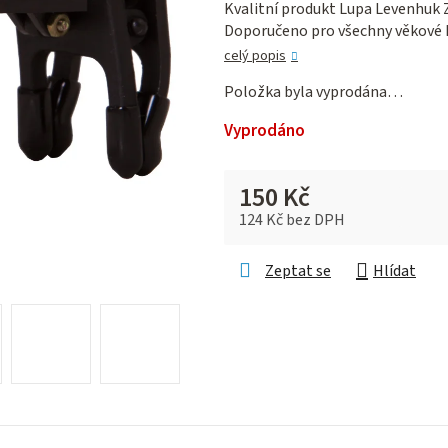
Kvalitní produkt Lupa Levenhuk Ze
je
Doporučeno pro všechny věkové 
0,0
z 5
celý popis
hvězdiček.
Položka byla vyprodána…
Vyprodáno
150 Kč
124 Kč bez DPH
Měrná cena:
Zeptat se
Hlídat