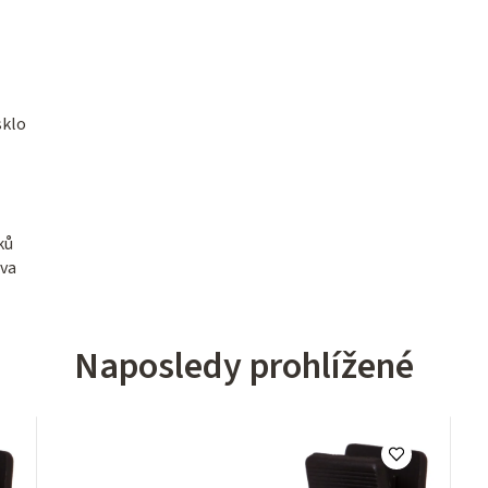
sklo
ků
ava
Naposledy prohlížené