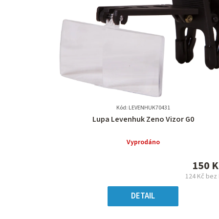
Kód: LEVENHUK70431
Průměrné
Lupa Levenhuk Zeno Vizor G0
hodnocení
produktu
Vyprodáno
je
0,0
150 K
z
124 Kč bez
5
Měr
hvězdiček.
cena
DETAIL