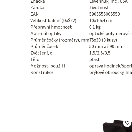
Značka
Levenhuk, Inc., USA
Záruka
životnost
EAN
5905555005553
Velikost balení (DxŠxV)
10x10x4 cm
Přepravní hmotnost
0.1 kg
Materiál optiky
optické polymerové 
Průměr čočky (rozměry), mm
75x30 (3 kusy)
Průměr čoček
50 mm až 90 mm
Zvětšení, x
1,5/2,5/3,5
Tělo
plast
Možnosti použití
oprava hodinek/šper
Konstrukce
brýlové obroučky, hl