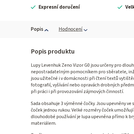
Expresní doručení
Vel
Popis
Hodnocení
Lupy Levenhuk Zeno Vizor G0 jsou určeny pro dlou
nepostradatelným pomocníkem pro sběratele, inže
jsou užitečné i v domácnosti při čtení textů vyti
fotografií, vyšívání nebo opravách drobných předm
při práci i při provozování zájmových činností.
Sada obsahuje 3 výměnné čočky. Jsou upevněny ve
čoček jednou rukou. Velké rozměry čoček umožňuj
dlouhodobé používání je lupa upevněna přímo k b
materiálem.