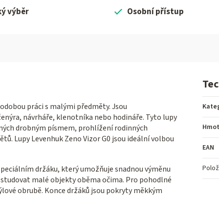
ký výběr
Osobní přístup
Tec
hodobou práci s malými předměty. Jsou
Kate
nýra, návrháře, klenotníka nebo hodináře. Tyto lupy
Hmot
štěných drobným písmem, prohlížení rodinných
ětů. Lupy Levenhuk Zeno Vizor G0 jsou ideální volbou
EAN
Polož
 speciálním držáku, který umožňuje snadnou výměnu
í studovat malé objekty oběma očima. Pro pohodlné
rýlové obrubě. Konce držáků jsou pokryty měkkým