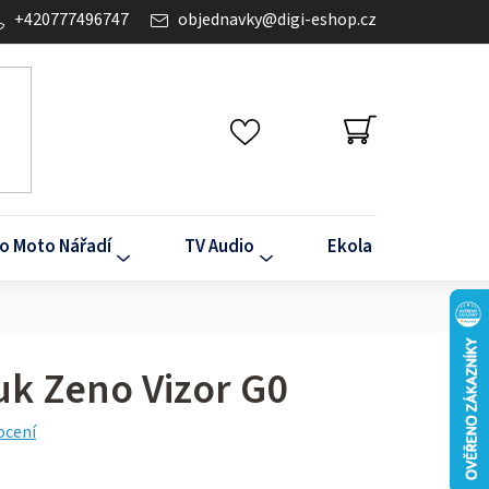
+420777496747
objednavky
@
digi-eshop.cz
NÁKUPNÍ
KOŠÍK
o Moto Nářadí
TV Audio
Ekola
Klima
k Zeno Vizor G0
ocení