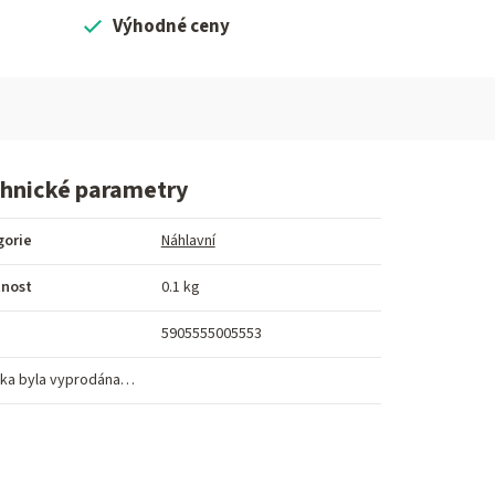
Výhodné ceny
hnické parametry
gorie
Náhlavní
nost
0.1 kg
5905555005553
ka byla vyprodána…