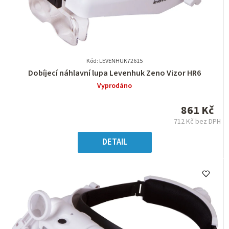
Kód: LEVENHUK72615
Průměrné
Dobíjecí náhlavní lupa Levenhuk Zeno Vizor HR6
hodnocení
Vyprodáno
produktu
je
861 Kč
0,0
712 Kč bez DPH
z
Měrná
5
cena:
DETAIL
hvězdiček.