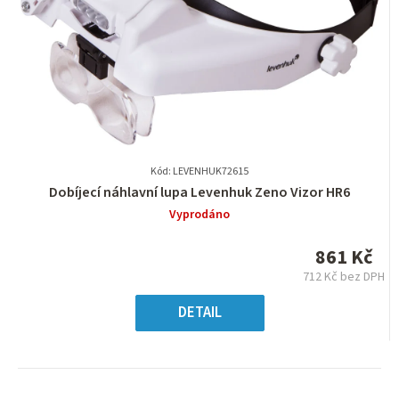
Kód: LEVENHUK72615
Průměrné
Dobíjecí náhlavní lupa Levenhuk Zeno Vizor HR6
hodnocení
Vyprodáno
produktu
je
861 Kč
0,0
712 Kč bez DPH
z
Měrná
5
cena:
DETAIL
hvězdiček.