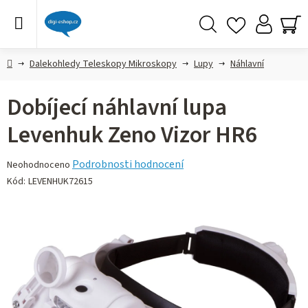
Přejít
na
obsah
Hledat
NÁ
KO
Domů
Dalekohledy Teleskopy Mikroskopy
Lupy
Náhlavní
Dobíjecí náhlavní lupa
Levenhuk Zeno Vizor HR6
Průměrné
Podrobnosti hodnocení
Neohodnoceno
hodnocení
Kód:
LEVENHUK72615
produktu
je
0,0
z 5
hvězdiček.