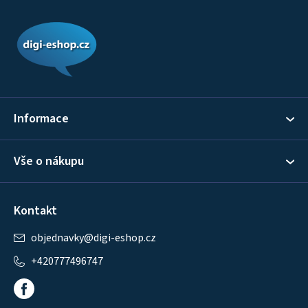
Z
á
p
a
t
í
Informace
Vše o nákupu
Kontakt
objednavky
@
digi-eshop.cz
+420777496747