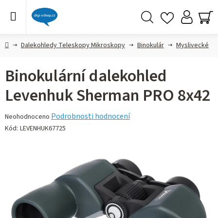
Přejít
na
obsah
Hledat
NÁ
KO
Domů
Dalekohledy Teleskopy Mikroskopy
Binokulár
Myslivecké
Binokulární dalekohled
Levenhuk Sherman PRO 8x42
Průměrné
Podrobnosti hodnocení
Neohodnoceno
hodnocení
Kód:
LEVENHUK67725
produktu
je
0,0
z 5
hvězdiček.