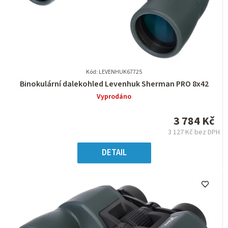
Kód: LEVENHUK67725
Průměrné
Binokulární dalekohled Levenhuk Sherman PRO 8x42
hodnocení
Vyprodáno
produktu
je
3 784 Kč
0,0
3 127 Kč bez DPH
z
Měrná
5
cena:
DETAIL
hvězdiček.