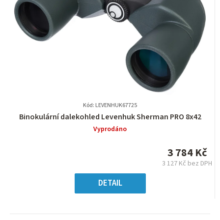
Kód: LEVENHUK67725
Průměrné
Binokulární dalekohled Levenhuk Sherman PRO 8x42
hodnocení
Vyprodáno
produktu
je
3 784 Kč
0,0
3 127 Kč bez DPH
z
Měrná
5
cena:
DETAIL
hvězdiček.