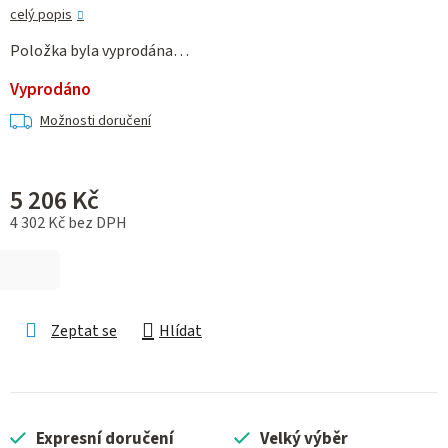
celý popis
Položka byla vyprodána…
Vyprodáno
Možnosti doručení
5 206 Kč
4 302 Kč bez DPH
Měrná cena:
Zeptat se
Hlídat
Expresní doručení
Velký výběr