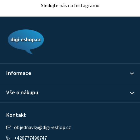
Sledujte nás na Instagramu
Z
á
p
a
t
í
Informace
Vše o nákupu
Kontakt
objednavky
@
digi-eshop.cz
+420777496747