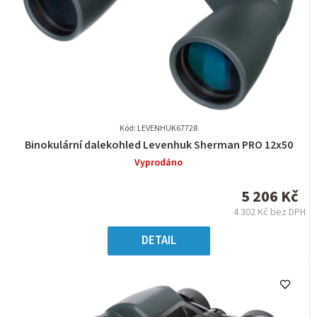
Kód: LEVENHUK67728
Průměrné
Binokulární dalekohled Levenhuk Sherman PRO 12x50
hodnocení
Vyprodáno
produktu
je
5 206 Kč
0,0
4 302 Kč bez DPH
z
Měrná
5
cena:
DETAIL
hvězdiček.