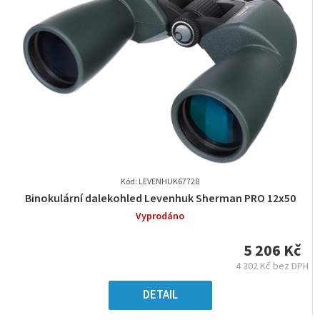
Kód: LEVENHUK67728
Průměrné
Binokulární dalekohled Levenhuk Sherman PRO 12x50
hodnocení
Vyprodáno
produktu
je
5 206 Kč
0,0
4 302 Kč bez DPH
z
Měrná
5
cena:
DETAIL
hvězdiček.