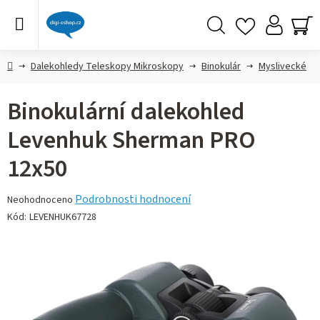
Přejít
na
obsah
Hledat
NÁ
KO
Domů
Dalekohledy Teleskopy Mikroskopy
Binokulár
Myslivecké
Binokulární dalekohled
Levenhuk Sherman PRO
12x50
Průměrné
Podrobnosti hodnocení
Neohodnoceno
hodnocení
Kód:
LEVENHUK67728
produktu
je
0,0
z 5
hvězdiček.