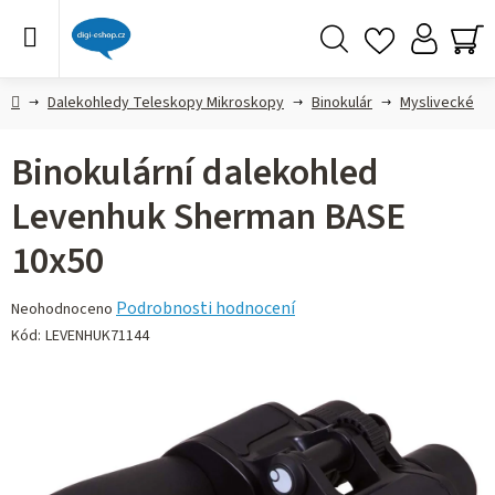
Přejít
na
obsah
Hledat
NÁ
KO
Domů
Dalekohledy Teleskopy Mikroskopy
Binokulár
Myslivecké
Binokulární dalekohled
Levenhuk Sherman BASE
10x50
Průměrné
Podrobnosti hodnocení
Neohodnoceno
hodnocení
Kód:
LEVENHUK71144
produktu
je
0,0
z 5
hvězdiček.