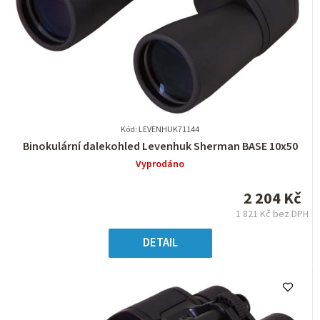
Kód: LEVENHUK71144
Průměrné
Binokulární dalekohled Levenhuk Sherman BASE 10x50
hodnocení
Vyprodáno
produktu
je
2 204 Kč
0,0
1 821 Kč bez DPH
z
Měrná
5
cena:
DETAIL
hvězdiček.