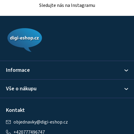
Sledujte nás na Instagramu
Z
á
p
a
t
í
Informace
Vše o nákupu
Kontakt
objednavky
@
digi-eshop.cz
+420777496747