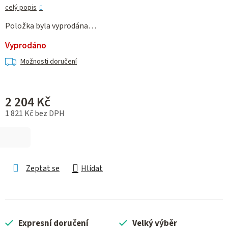
celý popis
Položka byla vyprodána…
Vyprodáno
Možnosti doručení
2 204 Kč
1 821 Kč bez DPH
Měrná cena:
Zeptat se
Hlídat
Expresní doručení
Velký výběr