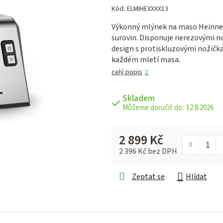
hodnocení
Kód:
ELMIHEXXXX13
produktu
Výkonný mlýnek na maso Heinner 
je
surovin. Disponuje nerezovými n
0,0
design s protiskluzovými nožička
z 5
každém mletí masa.
hvězdiček.
celý popis
Skladem
12.8.2026
2 899 Kč
2 396 Kč bez DPH
Měrná cena:
Zeptat se
Hlídat