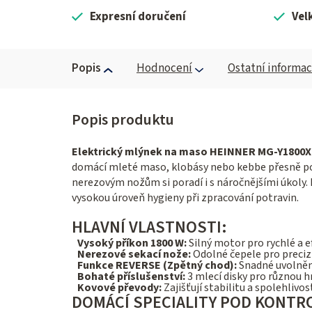
Expresní doručení
Vel
Popis
Hodnocení
Ostatní informa
Elektrický mlýnek na maso HEINNER MG-Y1800X
domácí mleté maso, klobásy nebo kebbe přesně pod
nerezovým nožům si poradí i s náročnějšími úkoly.
vysokou úroveň hygieny při zpracování potravin.
HLAVNÍ VLASTNOSTI:
Vysoký příkon 1800 W:
Silný motor pro rychlé a e
Nerezové sekací nože:
Odolné čepele pro preciz
Funkce REVERSE (Zpětný chod):
Snadné uvolnění
Bohaté příslušenství:
3 mlecí disky pro různou h
Kovové převody:
Zajišťují stabilitu a spolehlivos
DOMÁCÍ SPECIALITY POD KONTR