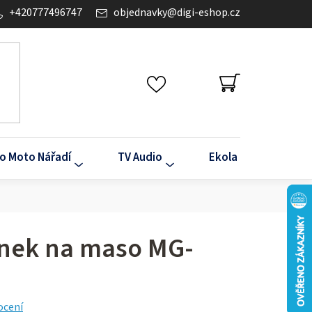
+420777496747
objednavky
@
digi-eshop.cz
NÁKUPNÍ
KOŠÍK
o Moto Nářadí
TV Audio
Ekola
Klima
nek na maso MG-
ocení