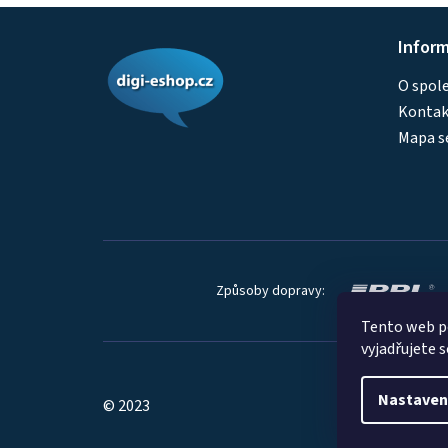
Z
Infor
á
O spol
p
Kontakt
a
Mapa s
t
í
Způsoby dopravy:
Tento web p
vyjadřujete s
Nastaven
© 2023