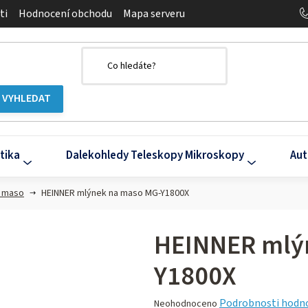
ti
Hodnocení obchodu
Mapa serveru
tika
Dalekohledy Teleskopy Mikroskopy
Aut
a maso
HEINNER mlýnek na maso MG-Y1800X
HEINNER mlý
Y1800X
Průměrné
Podrobnosti hodn
Neohodnoceno