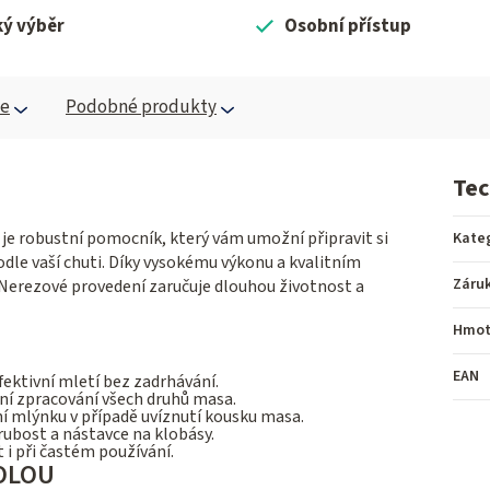
ký výběr
Osobní přístup
ce
Podobné produkty
Tec
je robustní pomocník, který vám umožní připravit si
Kate
le vaší chuti. Díky vysokému výkonu a kvalitním
Záru
 Nerezové provedení zaručuje dlouhou životnost a
Hmot
EAN
fektivní mletí bez zadrhávání.
ní zpracování všech druhů masa.
 mlýnku v případě uvíznutí kousku masa.
rubost a nástavce na klobásy.
t i při častém používání.
OLOU