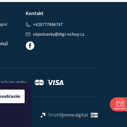
Kontakt
upní
+420777496747
objednavky
@
digi-eshop.cz
dajů
 způsoby platby:
Souhlasím
Zobrazit
Shoptet
|
mime digital