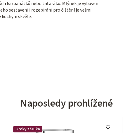
ých karbanátků nebo tataráku. Mlýnek je vybaven
ho sestavení i rozebírání pro čištění je velmi
v kuchyni skvěle.
Naposledy prohlížené
3 roky záruka