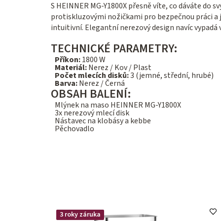
S HEINNER MG-Y1800X přesně víte, co dáváte do sv
protiskluzovými nožičkami pro bezpečnou práci a je
intuitivní. Elegantní nerezový design navíc vypadá 
TECHNICKÉ PARAMETRY:
Příkon:
1800 W
Materiál:
Nerez / Kov / Plast
Počet mlecích disků:
3 (jemné, střední, hrubé)
Barva:
Nerez / Černá
OBSAH BALENÍ:
Mlýnek na maso HEINNER MG-Y1800X
3x nerezový mlecí disk
Nástavec na klobásy a kebbe
Pěchovadlo
3 roky záruka