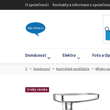
Přejít
O společnosti
Kontakty a informace o společnos
na
obsah
Domácnost
Elektro
Foto a Op
Domů
Domácnost
Kuchyňské spotřebiče
Mlýnky n
3 roky záruka