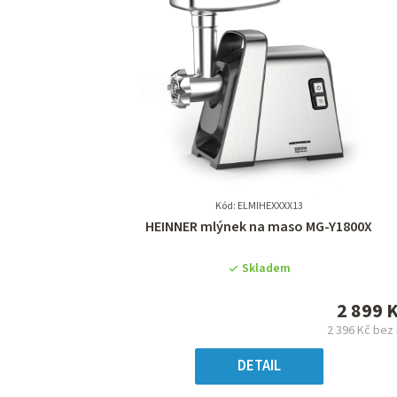
Kód: ELMIHEXXXX13
Průměrné
HEINNER mlýnek na maso MG-Y1800X
hodnocení
produktu
Skladem
je
0,0
2 899 
z
2 396 Kč bez
5
Měrn
hvězdiček.
cena
DETAIL