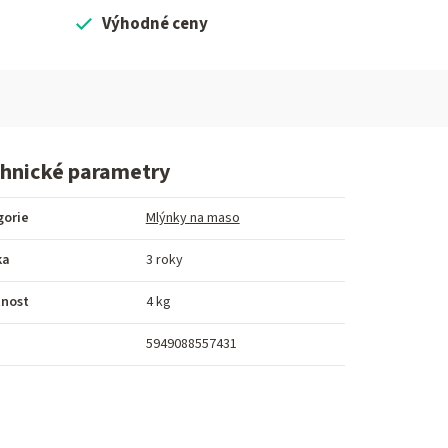
Výhodné ceny
hnické parametry
gorie
Mlýnky na maso
ka
3 roky
nost
4 kg
5949088557431