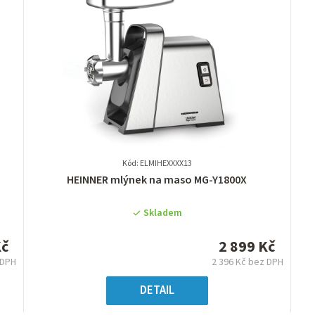
Kód: ELMIHEXXXX13
Průměrné
HEINNER mlýnek na maso MG-Y1800X
hodnocení
produktu
Skladem
je
0,0
Kč
2 899 Kč
z
 DPH
2 396 Kč bez DPH
5
á
Měrná
hvězdiček.
:
cena:
DETAIL