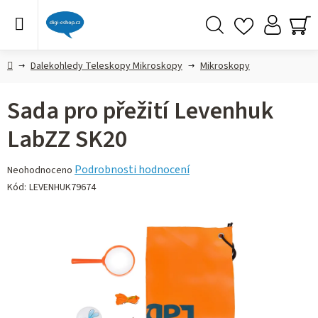
Přejít
na
obsah
Hledat
NÁ
KO
Domů
Dalekohledy Teleskopy Mikroskopy
Mikroskopy
Sada pro přežití Levenhuk
LabZZ SK20
Průměrné
Podrobnosti hodnocení
Neohodnoceno
hodnocení
Kód:
LEVENHUK79674
produktu
je
0,0
z 5
hvězdiček.