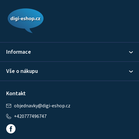
Z
á
p
a
t
í
Informace
Vše o nákupu
Kontakt
objednavky
@
digi-eshop.cz
+420777496747