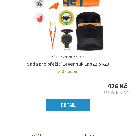
Kód: LEVENHUK79674
Průměrné
Sada pro přežití Levenhuk LabZZ SK20
hodnocení
Skladem
produktu
je
426 Kč
0,0
352 Kč bez DPH
z
Měrná
5
cena:
DETAIL
hvězdiček.