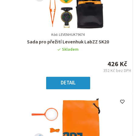
Kód: LEVENHUK79674
Průměrné
Sada pro přežití Levenhuk LabZZ SK20
hodnocení
Skladem
produktu
je
426 Kč
0,0
352 Kč bez DPH
z
Měrná
5
cena:
DETAIL
hvězdiček.