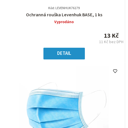
Kód: LEVENHUK76179
Průměrné
Ochranná rouška Levenhuk BASE, 1 ks
hodnocení
Vyprodáno
produktu
je
13 Kč
0,0
11 Kč bez DPH
z
Měrná
5
cena:
DETAIL
hvězdiček.