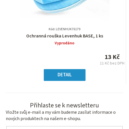
Kód: LEVENHUK76179
Průměrné
Ochranná rouška Levenhuk BASE, 1 ks
hodnocení
Vyprodáno
produktu
je
13 Kč
0,0
11 Kč bez DPH
z
Měrná
5
cena:
DETAIL
hvězdiček.
Přihlaste se k newsletteru
Vložte svůj e-mail a my vám budeme zasílat informace o
nových produktech na našem e-shopu.