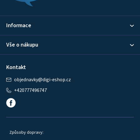
a
t
í
Informace
Vše o nákupu
Kontakt
objednavky
@
digi-eshop.cz
+420777496747
Způsoby dopravy: