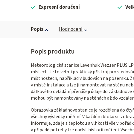
Expresní doručení
Vel
Popis
Hodnocení
Meteorologická stanice Levenhuk Wezzer PLUS LP2
místech. Je to velmi praktický přístroj pro sledov
místnostech, například v budovách na pozemku. Zá
v místě instalace a lze ji namontovat na stěnu neb
dálkového ovládání přenášejí údaje do základnové 
mohou být namontovány na stěnách až do vzdáleno
Obrazovka základnové stanice je rozdělena do čtyř
všechny výsledky měření. V každém bloku se zobrazu
informuje, zda je s teplotou a vlhkostí vše v poř
v případě potřeby lze načíst historii měření. Všec