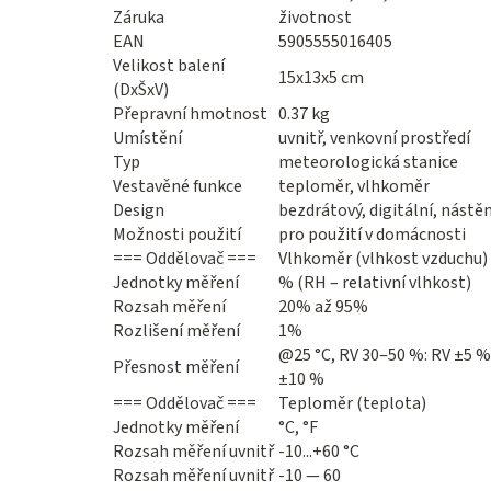
Záruka
životnost
EAN
5905555016405
Velikost balení
15x13x5 cm
(DxŠxV)
Přepravní hmotnost
0.37 kg
Umístění
uvnitř, venkovní prostředí
Typ
meteorologická stanice
Vestavěné funkce
teploměr, vlhkoměr
Design
bezdrátový, digitální, nástěn
Možnosti použití
pro použití v domácnosti
=== Oddělovač ===
Vlhkoměr (vlhkost vzduchu)
Jednotky měření
% (RH – relativní vlhkost)
Rozsah měření
20% až 95%
Rozlišení měření
1%
@25 °C, RV 30‒50 %: RV ±5 %
Přesnost měření
±10 %
=== Oddělovač ===
Teploměr (teplota)
Jednotky měření
°C, °F
Rozsah měření uvnitř
-10...+60 °C
Rozsah měření uvnitř
-10 — 60