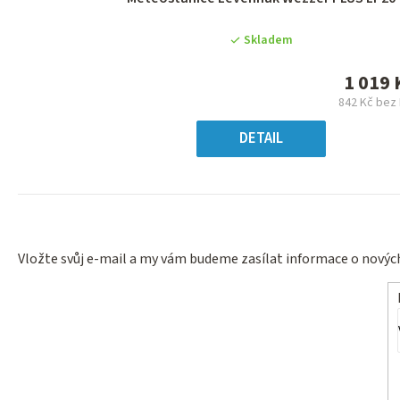
hodnocení
produktu
Skladem
je
0,0
1 019 
z
842 Kč bez
5
Měr
hvězdiček.
cena
DETAIL
Vložte svůj e-mail a my vám budeme zasílat informace o nový