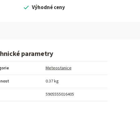
Výhodné ceny
hnické parametry
gorie
Meteostanice
nost
0.37 kg
5905555016405