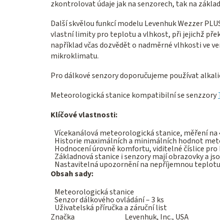
zkontrolovat údaje jak na senzorech, tak na základ
Další skvělou funkcí modelu Levenhuk Wezzer PLUS 
vlastní limity pro teplotu a vlhkost, při jejichž p
například včas dozvědět o nadměrné vlhkosti ve v
mikroklimatu.
Pro dálkové senzory doporučujeme používat alkalic
Meteorologická stanice kompatibilní se senzzory
Klíčové vlastnosti:
Vícekanálová meteorologická stanice, měření na
Historie maximálních a minimálních hodnot met
Hodnocení úrovně komfortu, viditelné číslice pro
Základnová stanice i senzory mají obrazovky a jso
Nastavitelná upozornění na nepříjemnou teplotu 
Obsah sady:
Meteorologická stanice
Senzor dálkového ovládání – 3 ks
Uživatelská příručka a záruční list
Značka
Levenhuk, Inc., USA