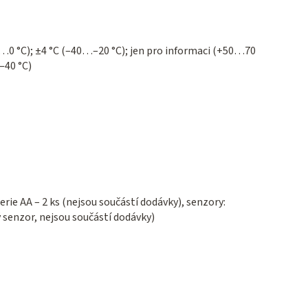
0…0 °C); ±4 °C (–40…–20 °C); jen pro informaci (+50…70
‒40 °C)
rie AA – 2 ks (nejsou součástí dodávky), senzory:
ý senzor, nejsou součástí dodávky)