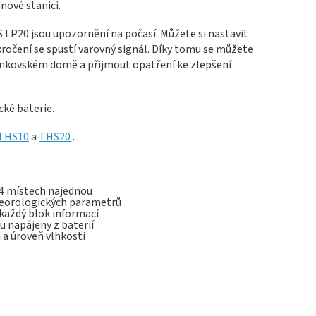
nové stanici.
LP20 jsou upozornění na počasí. Můžete si nastavit
řekročení se spustí varovný signál. Díky tomu se můžete
enkovském domě a přijmout opatření ke zlepšení
ké baterie.
THS10
a
THS20
.
 4 místech najednou
eorologických parametrů
 každý blok informací
u napájeny z baterií
a úroveň vlhkosti