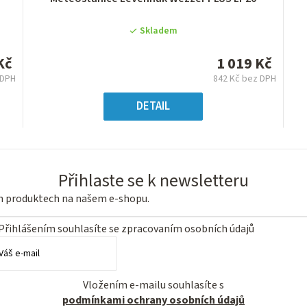
hodnocení
produktu
Skladem
je
0,0
Kč
1 019 Kč
z
 DPH
842 Kč bez DPH
5
ná
Měrná
hvězdiček.
:
cena:
DETAIL
Přihlaste se k newsletteru
ch produktech na našem e-shopu.
Přihlášením souhlasíte se
zpracovaním osobních údajů
Vložením e-mailu souhlasíte s
podmínkami ochrany osobních údajů