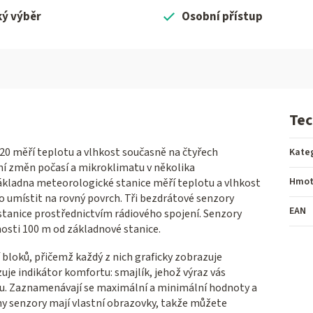
ký výběr
Osobní přístup
Tec
0 měří teplotu a vlhkost současně na čtyřech
Kate
ání změn počasí a mikroklimatu v několika
Hmot
kladna meteorologické stanice měří teplotu a vlhkost
o umístit na rovný povrch. Tři bezdrátové senzory
EAN
stanice prostřednictvím rádiového spojení. Senzory
sti 100 m od základnové stanice.
 bloků, přičemž každý z nich graficky zobrazuje
je indikátor komfortu: smajlík, jehož výraz vás
ádku. Zaznamenávají se maximální a minimální hodnoty a
hny senzory mají vlastní obrazovky, takže můžete