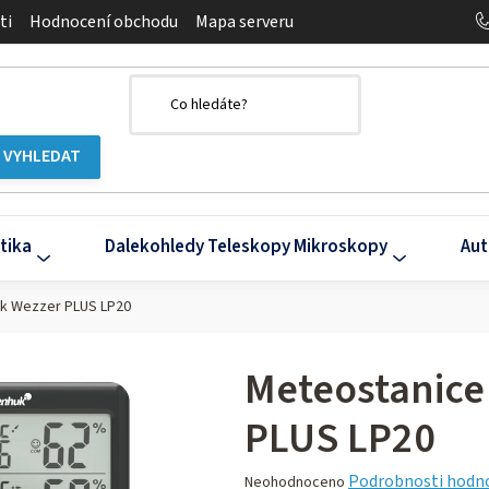
ti
Hodnocení obchodu
Mapa serveru
tika
Dalekohledy Teleskopy Mikroskopy
Aut
k Wezzer PLUS LP20
Meteostanice
PLUS LP20
Průměrné
Podrobnosti hodn
Neohodnoceno