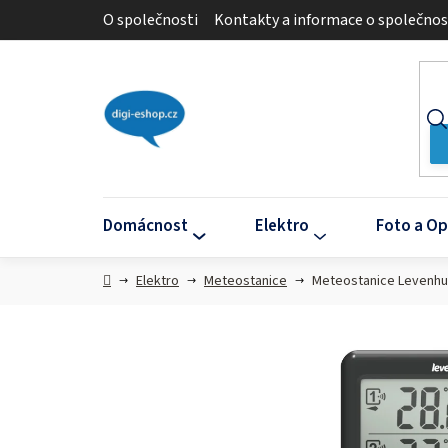
Přejít
O společnosti
Kontakty a informace o společnos
na
obsah
Domácnost
Elektro
Foto a Op
Domů
Elektro
Meteostanice
Meteostanice Levenhu