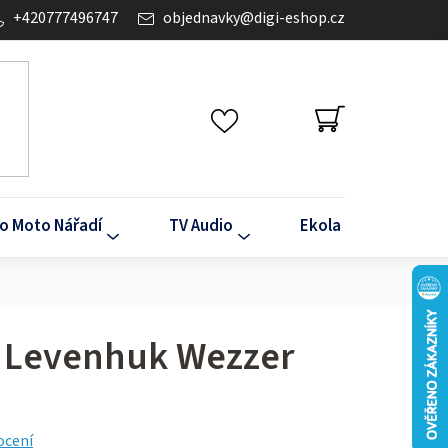
+420777496747
objednavky
@
digi-eshop.cz
NÁKUPNÍ
KOŠÍK
o Moto Nářadí
TV Audio
Ekola
Klima
 Levenhuk Wezzer
ocení