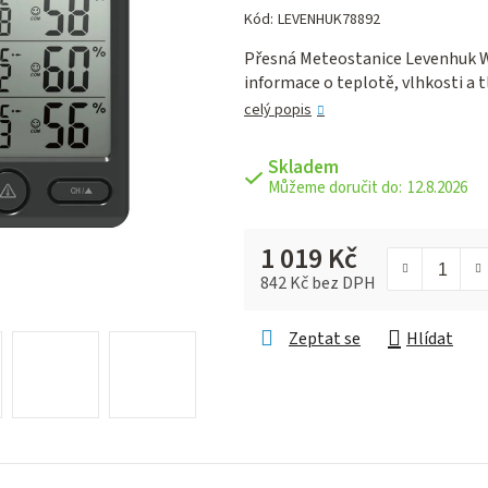
hodnocení
Kód:
LEVENHUK78892
produktu
Přesná Meteostanice Levenhuk W
je
informace o teplotě, vlhkosti a t
0,0
z 5
celý popis
hvězdiček.
Skladem
12.8.2026
1 019 Kč
842 Kč bez DPH
Měrná cena:
Zeptat se
Hlídat