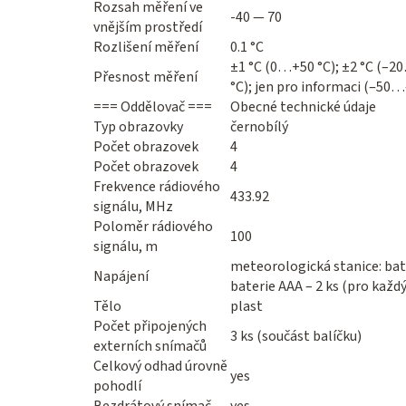
Rozsah měření ve
-40 — 70
vnějším prostředí
Rozlišení měření
0.1 °C
±1 °C (0…+50 °C); ±2 °C (–2
Přesnost měření
°C); jen pro informaci (‒50…
=== Oddělovač ===
Obecné technické údaje
Typ obrazovky
černobílý
Počet obrazovek
4
Počet obrazovek
4
Frekvence rádiového
433.92
signálu, MHz
Poloměr rádiového
100
signálu, m
meteorologická stanice: bate
Napájení
baterie AAA – 2 ks (pro každ
Tělo
plast
Počet připojených
3 ks (součást balíčku)
externích snímačů
Celkový odhad úrovně
yes
pohodlí