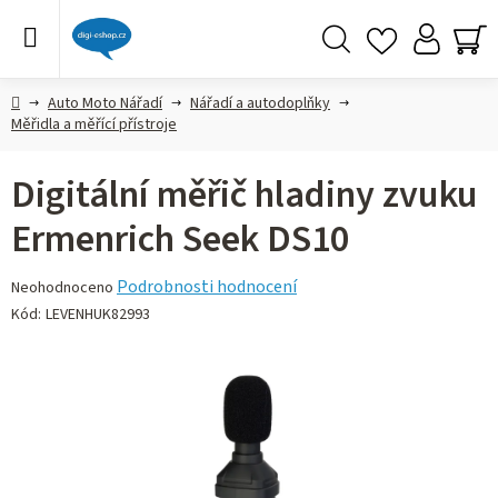
Přejít
na
obsah
Hledat
NÁ
KO
Domů
Auto Moto Nářadí
Nářadí a autodoplňky
Měřidla a měřící přístroje
Digitální měřič hladiny zvuku
Ermenrich Seek DS10
Průměrné
Podrobnosti hodnocení
Neohodnoceno
hodnocení
Kód:
LEVENHUK82993
produktu
je
0,0
z 5
hvězdiček.