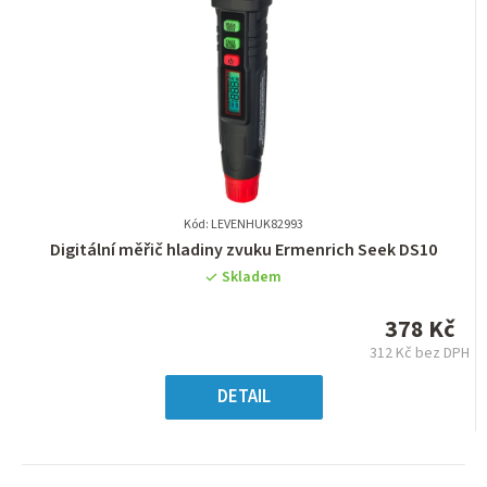
Kód: LEVENHUK82993
Průměrné
Digitální měřič hladiny zvuku Ermenrich Seek DS10
hodnocení
Skladem
produktu
je
378 Kč
0,0
312 Kč bez DPH
z
Měrná
5
cena:
DETAIL
hvězdiček.