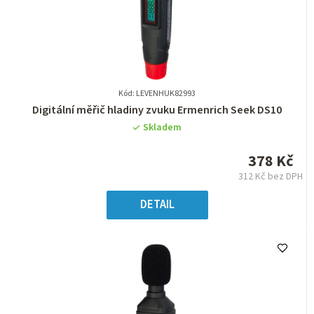
Kód: LEVENHUK82993
Průměrné
Digitální měřič hladiny zvuku Ermenrich Seek DS10
hodnocení
Skladem
produktu
je
378 Kč
0,0
312 Kč bez DPH
z
Měrná
5
cena:
DETAIL
hvězdiček.