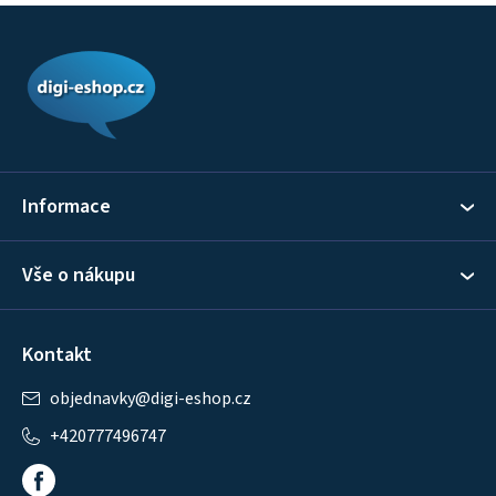
Z
á
p
a
t
í
Informace
Vše o nákupu
Kontakt
objednavky
@
digi-eshop.cz
+420777496747