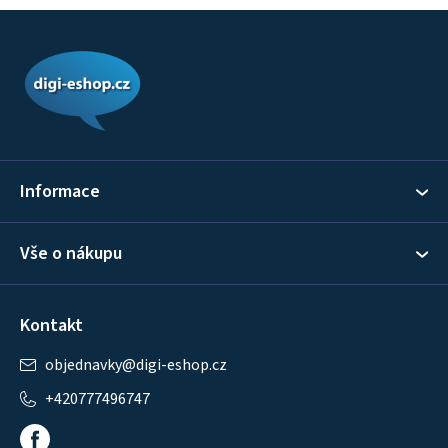
Z
á
p
a
t
í
Informace
Vše o nákupu
Kontakt
objednavky
@
digi-eshop.cz
+420777496747