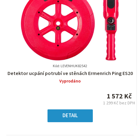
Kód: LEVENHUK82542
Průměrné
Detektor ucpání potrubí ve stěnách Ermenrich Ping ES20
hodnocení
Vyprodáno
produktu
je
1 572 Kč
0,0
1 299 Kč bez DPH
z
Měrná
5
cena:
DETAIL
hvězdiček.