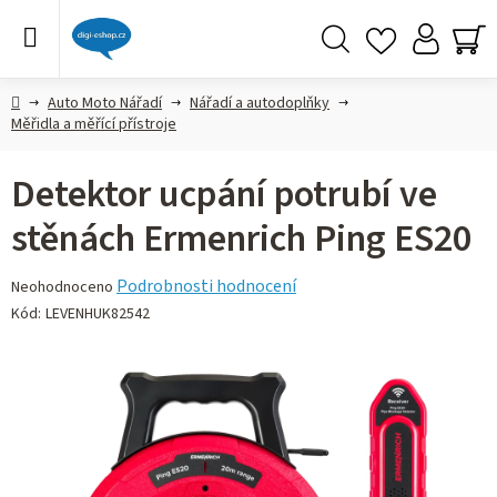
Přejít
na
obsah
Hledat
NÁ
KO
Domů
Auto Moto Nářadí
Nářadí a autodoplňky
Měřidla a měřící přístroje
Detektor ucpání potrubí ve
stěnách Ermenrich Ping ES20
Průměrné
Podrobnosti hodnocení
Neohodnoceno
hodnocení
Kód:
LEVENHUK82542
produktu
je
0,0
z 5
hvězdiček.