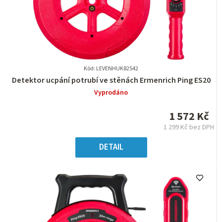
Kód: LEVENHUK82542
Průměrné
Detektor ucpání potrubí ve stěnách Ermenrich Ping ES20
hodnocení
Vyprodáno
produktu
je
1 572 Kč
0,0
1 299 Kč bez DPH
z
Měrná
5
cena:
DETAIL
hvězdiček.