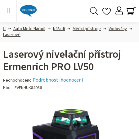
Přejít
na
obsah
Hledat
NÁ
KO
Domů
Auto Moto Nářadí
Nářadí
Měřící přístroje
Vodováhy
Laserové
Laserový nivelační přístroj
Ermenrich PRO LV50
Průměrné
Podrobnosti hodnocení
Neohodnoceno
hodnocení
Kód:
LEVENHUK84086
produktu
je
0,0
z 5
hvězdiček.