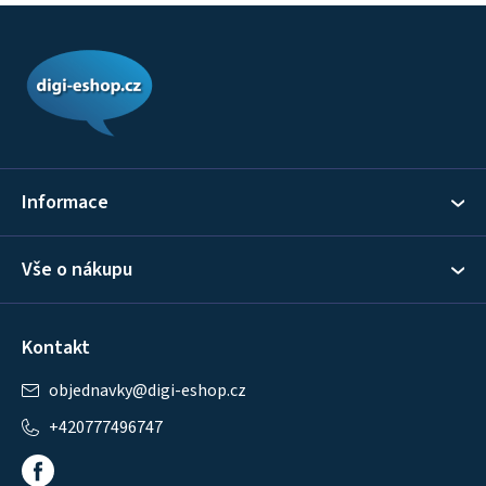
Z
á
p
a
t
í
Informace
Vše o nákupu
Kontakt
objednavky
@
digi-eshop.cz
+420777496747