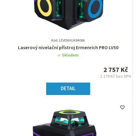
Kód: LEVENHUK84086
Průměrné
Laserový nivelační přístroj Ermenrich PRO LV50
hodnocení
Skladem
produktu
je
2 757 Kč
0,0
2 279 Kč bez DPH
z
Měrná
5
cena:
DETAIL
hvězdiček.