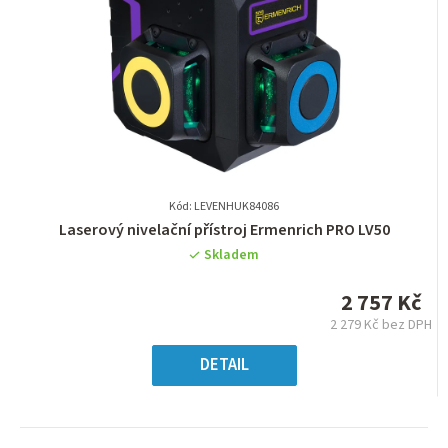
Kód: LEVENHUK84086
Průměrné
Laserový nivelační přístroj Ermenrich PRO LV50
hodnocení
Skladem
produktu
je
2 757 Kč
0,0
2 279 Kč bez DPH
z
Měrná
5
cena:
DETAIL
hvězdiček.