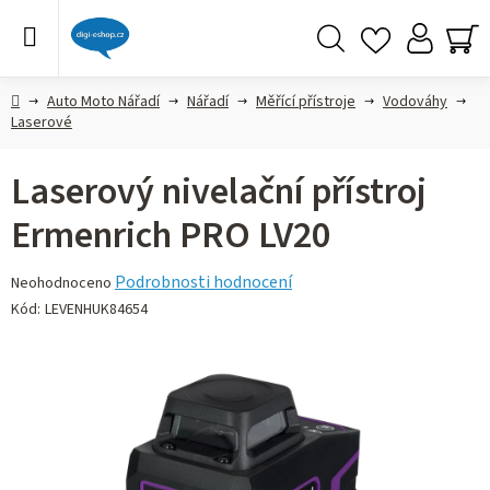
Přejít
na
obsah
Hledat
NÁ
KO
Domů
Auto Moto Nářadí
Nářadí
Měřící přístroje
Vodováhy
Laserové
Laserový nivelační přístroj
Ermenrich PRO LV20
Průměrné
Podrobnosti hodnocení
Neohodnoceno
hodnocení
Kód:
LEVENHUK84654
produktu
je
0,0
z 5
hvězdiček.