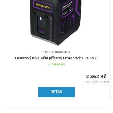
Kód: LEVENHUK84654
Průměrné
Laserový nivelační přístroj Ermenrich PRO LV20
hodnocení
Skladem
produktu
je
2 362 Kč
0,0
1 952 Kč bez DPH
z
Měrná
5
cena:
DETAIL
hvězdiček.