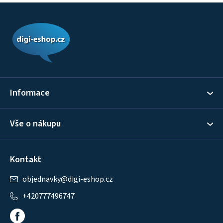
Z
á
p
a
t
í
Informace
Vše o nákupu
Kontakt
objednavky
@
digi-eshop.cz
+420777496747