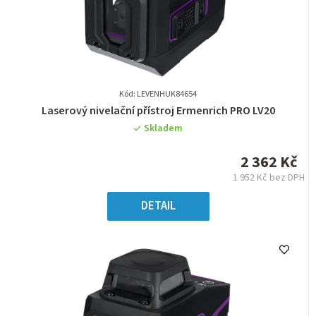
Kód: LEVENHUK84654
Průměrné
Laserový nivelační přístroj Ermenrich PRO LV20
hodnocení
Skladem
produktu
je
2 362 Kč
0,0
1 952 Kč bez DPH
z
Měrná
5
cena:
DETAIL
hvězdiček.