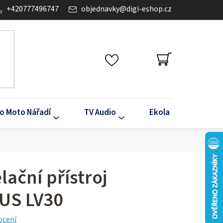
+420777496747
objednavky
@
digi-eshop.cz
NÁKUPNÍ
KOŠÍK
o Moto Nářadí
TV Audio
Ekola
Klima
lační přístroj
US LV30
ocení