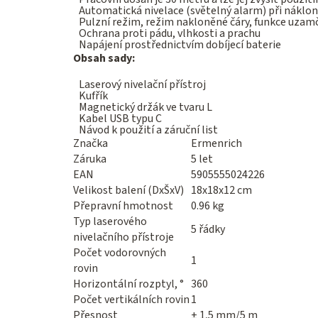
Automatická nivelace (světelný alarm) při náklon
Pulzní režim, režim nakloněné čáry, funkce uza
Ochrana proti pádu, vlhkosti a prachu
Napájení prostřednictvím dobíjecí baterie
Obsah sady:
Laserový nivelační přístroj
Kufřík
Magnetický držák ve tvaru L
Kabel USB typu C
Návod k použití a záruční list
Značka
Ermenrich
Záruka
5 let
EAN
5905555024226
Velikost balení (DxŠxV)
18x18x12 cm
Přepravní hmotnost
0.96 kg
Typ laserového
5 řádky
nivelačního přístroje
Počet vodorovných
1
rovin
Horizontální rozptyl, °
360
Počet vertikálních rovin
1
Přesnost
± 1,5 mm/5 m