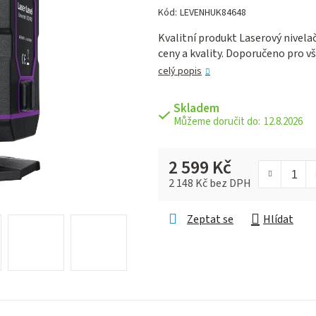
hodnocení
Kód:
LEVENHUK84648
produktu
Kvalitní produkt Laserový nivela
je
ceny a kvality. Doporučeno pro v
0,0
z 5
celý popis
hvězdiček.
Skladem
12.8.2026
2 599 Kč
2 148 Kč bez DPH
Měrná cena:
Zeptat se
Hlídat