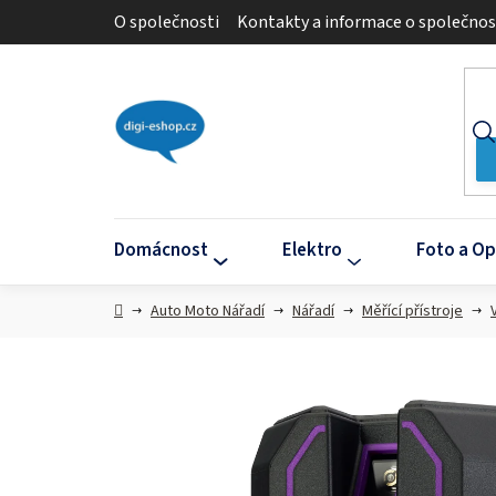
Přejít
O společnosti
Kontakty a informace o společnos
na
obsah
Domácnost
Elektro
Foto a Op
Domů
Auto Moto Nářadí
Nářadí
Měřící přístroje