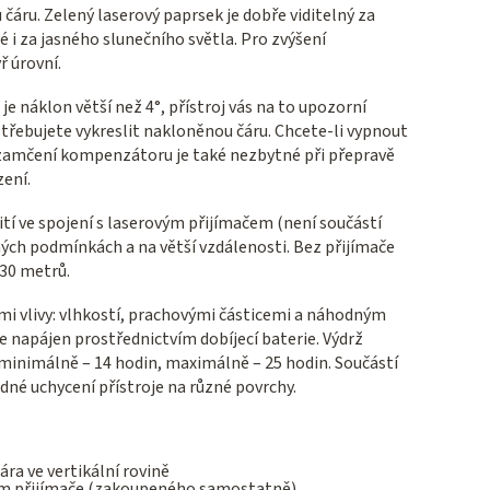
čáru. Zelený laserový paprsek je dobře viditelný za
é i za jasného slunečního světla. Pro zvýšení
ř úrovní.
je náklon větší než 4°, přístroj vás na to upozorní
otřebujete vykreslit nakloněnou čáru. Chcete-li vypnout
amčení kompenzátoru je také nezbytné při přepravě
ení.
tí ve spojení s laserovým přijímačem (není součástí
čných podmínkách a na větší vzdálenosti. Bez přijímače
 30 metrů.
šími vlivy: vlhkostí, prachovými částicemi a náhodným
je napájen prostřednictvím dobíjecí baterie. Výdrž
: minimálně – 14 hodin, maximálně – 25 hodin. Součástí
dné uchycení přístroje na různé povrchy.
ára ve vertikální rovině
itím přijímače (zakoupeného samostatně)