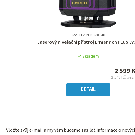
Kód: LEVENHUK84648
Průměrné
Laserový nivelační přístroj Ermenrich PLUS LV
hodnocení
produktu
Skladem
je
0,0
2 599 
z
2 148 Kč bez
5
Měrn
hvězdiček.
cena
DETAIL
Vložte svůj e-mail a my vám budeme zasílat informace o nový