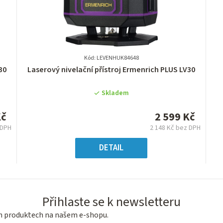
Kód: LEVENHUK84648
Průměrné
30
Laserový nivelační přístroj Ermenrich PLUS LV30
hodnocení
produktu
Skladem
je
0,0
Kč
2 599 Kč
z
 DPH
2 148 Kč bez DPH
5
á
Měrná
hvězdiček.
:
cena:
DETAIL
Přihlaste se k newsletteru
ch produktech na našem e-shopu.