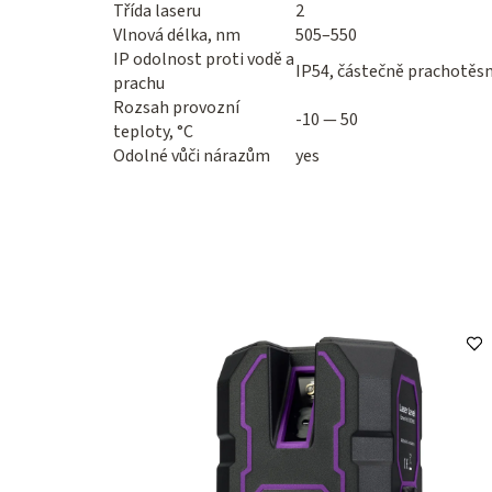
Třída laseru
2
Vlnová délka, nm
505–550
IP odolnost proti vodě a
IP54, částečně prachotěsn
prachu
Rozsah provozní
-10 — 50
teploty, °C
Odolné vůči nárazům
yes