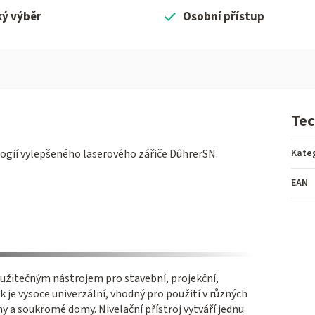
ký výběr
Osobní přístup
Tec
logií vylepšeného laserového zářiče DűhrerSN.
Kate
EAN
e užitečným nástrojem pro stavební, projekční,
je vysoce univerzální, vhodný pro použití v různých
y a soukromé domy. Nivelační přístroj vytváří jednu