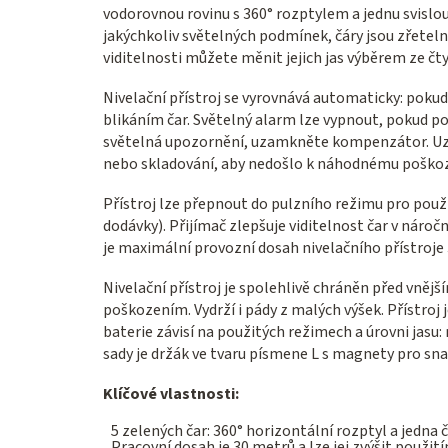
vodorovnou rovinu s 360° rozptylem a jednu svislou 
jakýchkoliv světelných podmínek, čáry jsou zřeteln
viditelnosti můžete měnit jejich jas výběrem ze čty
Nivelační přístroj se vyrovnává automaticky: pokud 
blikáním čar. Světelný alarm lze vypnout, pokud p
světelná upozornění, uzamkněte kompenzátor. Uz
nebo skladování, aby nedošlo k náhodnému poškoz
Přístroj lze přepnout do pulzního režimu pro použi
dodávky). Přijímač zlepšuje viditelnost čar v náro
je maximální provozní dosah nivelačního přístroje
Nivelační přístroj je spolehlivě chráněn před vněj
poškozením. Vydrží i pády z malých výšek. Přístroj 
baterie závisí na použitých režimech a úrovni jasu
sady je držák ve tvaru písmene L s magnety pro sna
Klíčové vlastnosti:
5 zelených čar: 360° horizontální rozptyl a jedna č
Pracovní dosah je 30 metrů a lze jej zvýšit použ