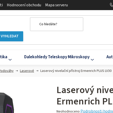
ti
Hodnocení obchodu
Mapa serveru
tika
Dalekohledy Teleskopy Mikroskopy
Aut
Vodováhy
Laserové
Laserový nivelační přístroj Ermenrich PLUS LV30
Laserový nive
Ermenrich PL
Průměrné
Podrobnosti hodn
Neohodnoceno