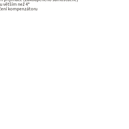
u větším než 4°
mčení kompenzátoru