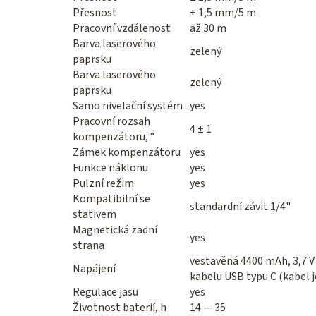
Přesnost
± 1,5 mm/5 m
Pracovní vzdálenost
až 30 m
Barva laserového
zelený
paprsku
Barva laserového
zelený
paprsku
Samo nivelační systém
yes
Pracovní rozsah
4 ± 1
kompenzátoru, °
Zámek kompenzátoru
yes
Funkce náklonu
yes
Pulzní režim
yes
Kompatibilní se
standardní závit 1/4"
stativem
Magnetická zadní
yes
strana
vestavěná 4400 mAh, 3,7 V 
Napájení
kabelu USB typu C (kabel j
Regulace jasu
yes
Životnost baterií, h
14 — 35