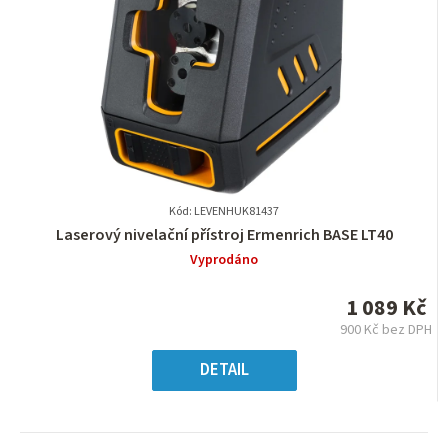
Kód: LEVENHUK81437
Průměrné
Laserový nivelační přístroj Ermenrich BASE LT40
hodnocení
Vyprodáno
produktu
je
1 089 Kč
0,0
900 Kč bez DPH
z
Měrná
5
cena:
DETAIL
hvězdiček.