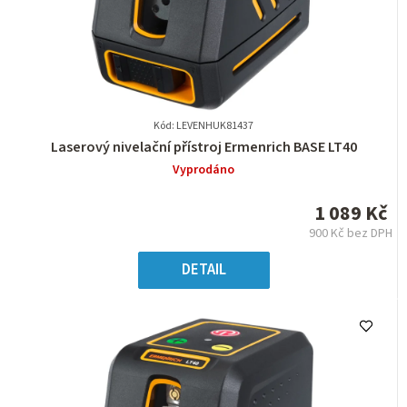
Kód: LEVENHUK81437
Průměrné
Laserový nivelační přístroj Ermenrich BASE LT40
hodnocení
Vyprodáno
produktu
je
1 089 Kč
0,0
900 Kč bez DPH
z
Měrná
5
cena:
DETAIL
hvězdiček.