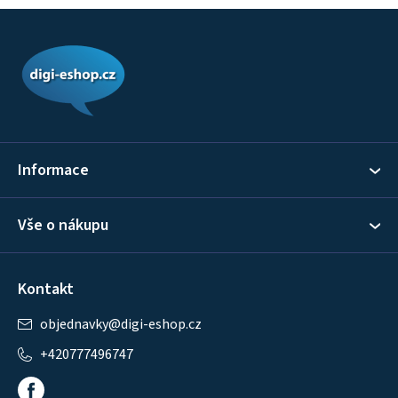
Z
á
p
a
t
í
Informace
Vše o nákupu
Kontakt
objednavky
@
digi-eshop.cz
+420777496747