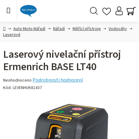
Přejít
na
obsah
Hledat
NÁ
KO
Domů
Auto Moto Nářadí
Nářadí
Měřící přístroje
Vodováhy
Laserové
Laserový nivelační přístroj
Ermenrich BASE LT40
Průměrné
Podrobnosti hodnocení
Neohodnoceno
hodnocení
Kód:
LEVENHUK81437
produktu
je
0,0
z 5
hvězdiček.