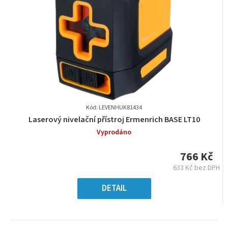
Kód: LEVENHUK81434
Průměrné
Laserový nivelační přístroj Ermenrich BASE LT10
hodnocení
Vyprodáno
produktu
je
766 Kč
0,0
633 Kč bez DPH
z
Měrná
5
cena:
DETAIL
hvězdiček.