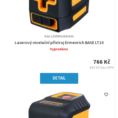
Kód: LEVENHUK81434
Průměrné
Laserový nivelační přístroj Ermenrich BASE LT10
hodnocení
Vyprodáno
produktu
je
766 Kč
0,0
633 Kč bez DPH
z
Měrná
5
cena:
DETAIL
hvězdiček.