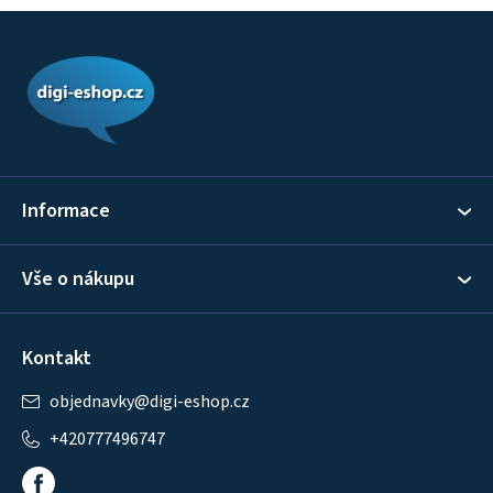
Z
á
p
a
t
í
Informace
Vše o nákupu
Kontakt
objednavky
@
digi-eshop.cz
+420777496747