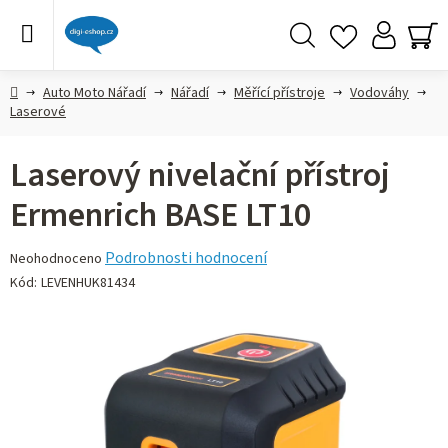
Přejít
na
obsah
Hledat
NÁ
KO
Domů
Auto Moto Nářadí
Nářadí
Měřící přístroje
Vodováhy
Laserové
Laserový nivelační přístroj
Ermenrich BASE LT10
Průměrné
Podrobnosti hodnocení
Neohodnoceno
hodnocení
Kód:
LEVENHUK81434
produktu
je
0,0
z 5
hvězdiček.