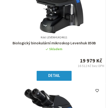
Kód: LEVENHUK24611
Průměrné
Biologický binokulární mikroskop Levenhuk 850B
hodnocení
Skladem
produktu
je
19 979 Kč
0,0
16 512 Kč bez DPH
z
Měrná
5
cena:
DETAIL
hvězdiček.