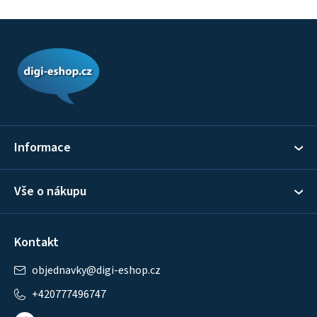
Z
á
p
a
t
í
Informace
Vše o nákupu
Kontakt
objednavky
@
digi-eshop.cz
+420777496747