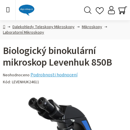
Přejít
na
obsah
Hledat
NÁ
KO
Domů
Dalekohledy Teleskopy Mikroskopy
Mikroskopy
Laboratorní Mikroskopy
Biologický binokulární
mikroskop Levenhuk 850B
Průměrné
Podrobnosti hodnocení
Neohodnoceno
hodnocení
Kód:
LEVENHUK24611
produktu
je
0,0
z 5
hvězdiček.