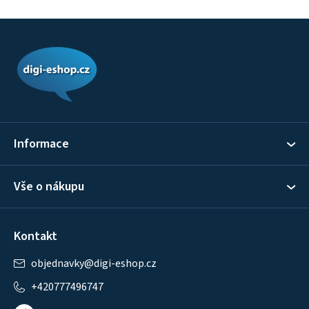
Z
á
p
a
t
í
Informace
Vše o nákupu
Kontakt
objednavky
@
digi-eshop.cz
+420777496747