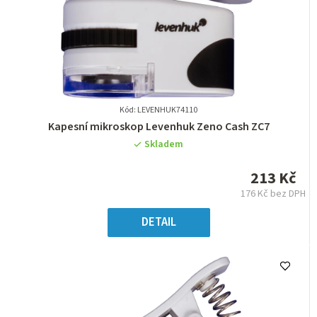
Kód: LEVENHUK74110
Průměrné
Kapesní mikroskop Levenhuk Zeno Cash ZC7
hodnocení
Skladem
produktu
je
213 Kč
0,0
176 Kč bez DPH
z
Měrná
5
cena:
DETAIL
hvězdiček.