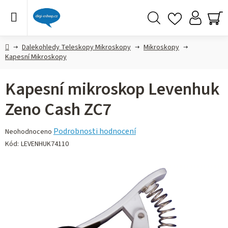
Přejít
na
obsah
Hledat
NÁ
KO
Domů
Dalekohledy Teleskopy Mikroskopy
Mikroskopy
Kapesní Mikroskopy
Kapesní mikroskop Levenhuk
Zeno Cash ZC7
Průměrné
Podrobnosti hodnocení
Neohodnoceno
hodnocení
Kód:
LEVENHUK74110
produktu
je
0,0
z 5
hvězdiček.