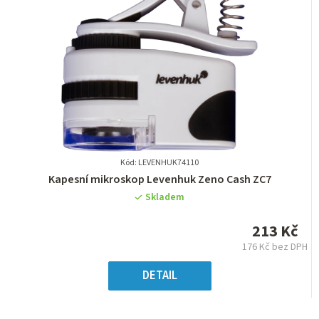
Kód: LEVENHUK74110
Průměrné
Kapesní mikroskop Levenhuk Zeno Cash ZC7
hodnocení
Skladem
produktu
je
213 Kč
0,0
176 Kč bez DPH
z
Měrná
5
cena:
DETAIL
hvězdiček.