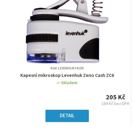
Kód: LEVENHUK74109
Průměrné
Kapesní mikroskop Levenhuk Zeno Cash ZC6
hodnocení
Skladem
produktu
je
205 Kč
0,0
169 Kč bez DPH
z
Měrná
5
cena:
DETAIL
hvězdiček.