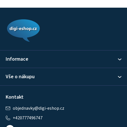
Z
á
p
a
t
í
Informace
Vše o nákupu
Kontakt
objednavky
@
digi-eshop.cz
+420777496747