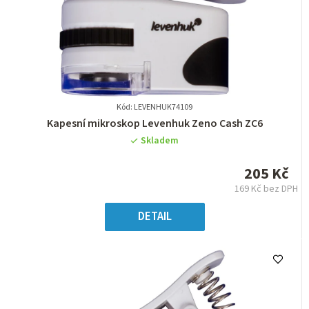
Kód: LEVENHUK74109
Průměrné
Kapesní mikroskop Levenhuk Zeno Cash ZC6
hodnocení
Skladem
produktu
je
205 Kč
0,0
169 Kč bez DPH
z
Měrná
5
cena:
DETAIL
hvězdiček.