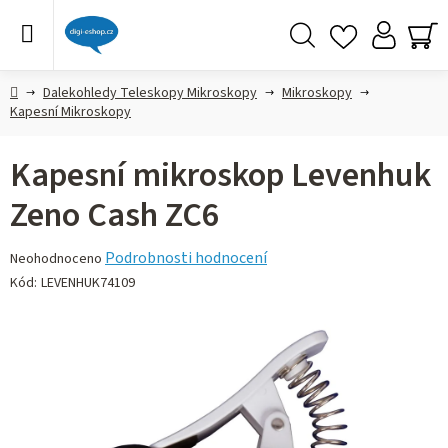
Přejít
na
obsah
Hledat
NÁ
KO
Domů
Dalekohledy Teleskopy Mikroskopy
Mikroskopy
Kapesní Mikroskopy
Kapesní mikroskop Levenhuk
Zeno Cash ZC6
Průměrné
Podrobnosti hodnocení
Neohodnoceno
hodnocení
Kód:
LEVENHUK74109
produktu
je
0,0
z 5
hvězdiček.