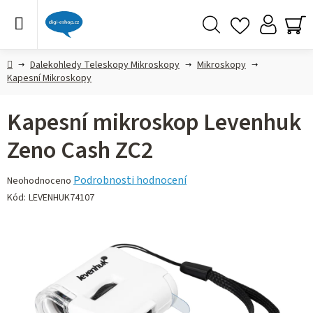
Přejít
na
obsah
Hledat
NÁ
KO
Domů
Dalekohledy Teleskopy Mikroskopy
Mikroskopy
Kapesní Mikroskopy
Kapesní mikroskop Levenhuk
Zeno Cash ZC2
Průměrné
Podrobnosti hodnocení
Neohodnoceno
hodnocení
Kód:
LEVENHUK74107
produktu
je
0,0
z 5
hvězdiček.