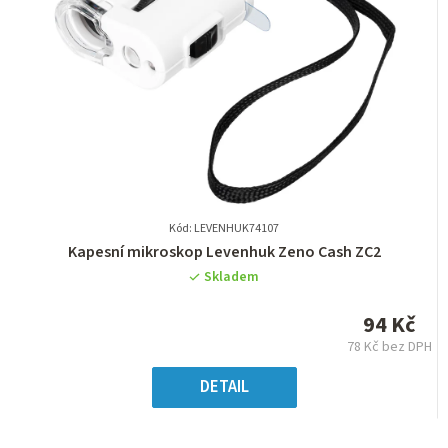
Kód: LEVENHUK74107
Průměrné
Kapesní mikroskop Levenhuk Zeno Cash ZC2
hodnocení
Skladem
produktu
je
94 Kč
0,0
78 Kč bez DPH
z
Měrná
5
cena:
DETAIL
hvězdiček.