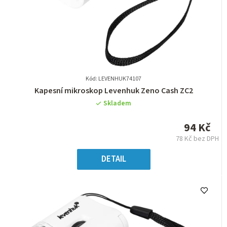
Kód: LEVENHUK74107
Průměrné
Kapesní mikroskop Levenhuk Zeno Cash ZC2
hodnocení
Skladem
produktu
je
94 Kč
0,0
78 Kč bez DPH
z
Měrná
5
cena:
DETAIL
hvězdiček.