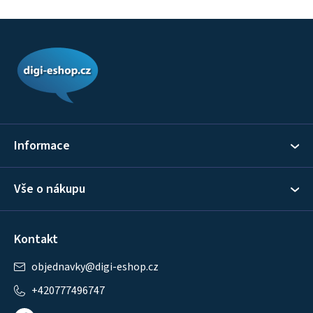
Z
á
p
a
t
í
Informace
Vše o nákupu
Kontakt
objednavky
@
digi-eshop.cz
+420777496747