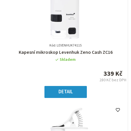
Kód: LEVENHUK74115
Průměrné
Kapesní mikroskop Levenhuk Zeno Cash ZC16
hodnocení
Skladem
produktu
je
339 Kč
0,0
280 Kč bez DPH
z
Měrná
5
cena:
DETAIL
hvězdiček.