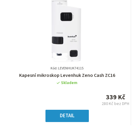
Kód: LEVENHUK74115
Průměrné
Kapesní mikroskop Levenhuk Zeno Cash ZC16
hodnocení
Skladem
produktu
je
339 Kč
0,0
280 Kč bez DPH
z
Měrná
5
cena:
DETAIL
hvězdiček.