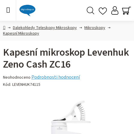
Přejít
na
obsah
Hledat
NÁ
KO
Domů
Dalekohledy Teleskopy Mikroskopy
Mikroskopy
Kapesní Mikroskopy
Kapesní mikroskop Levenhuk
Zeno Cash ZC16
Průměrné
Podrobnosti hodnocení
Neohodnoceno
hodnocení
Kód:
LEVENHUK74115
produktu
je
0,0
z 5
hvězdiček.