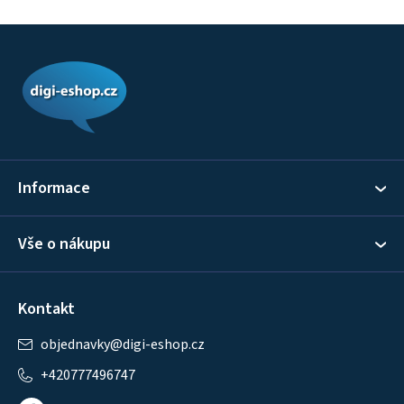
Z
á
p
a
t
í
Informace
Vše o nákupu
Kontakt
objednavky
@
digi-eshop.cz
+420777496747