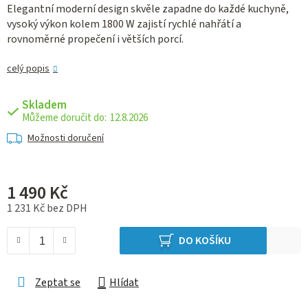
Elegantní moderní design skvěle zapadne do každé kuchyně,
vysoký výkon kolem 1800 W zajistí rychlé nahřátí a
rovnoměrné propečení i větších porcí.
celý popis
Skladem
12.8.2026
Možnosti doručení
1 490 Kč
1 231 Kč bez DPH
Měrná cena:
DO KOŠÍKU
Zeptat se
Hlídat