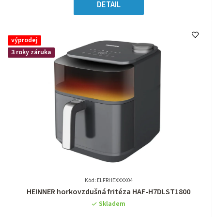
5
cena:
DETAIL
hvězdiček.
výprodej
3 roky záruka
Kód: ELFRHEXXXX04
Průměrné
HEINNER horkovzdušná fritéza HAF-H7DLST1800
hodnocení
Skladem
produktu