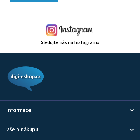
Sledujte nás na Instagramu
Z
á
p
a
t
í
Informace
Vše o nákupu