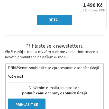
je
1 490 Kč
0,0
1 231 Kč bez DPH
z
Měrná
5
cena:
DETAIL
hvězdiček.
Přihlaste se k newsletteru
Vložte svůj e-mail a my vám budeme zasílat informace o
nových produktech na našem e-shopu.
Přihlášením souhlasíte se
zpracovaním osobních údajů
Vložením e-mailu souhlasíte s
podmínkami ochrany osobních údajů
PŘIHLÁSIT SE