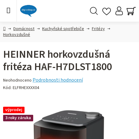
Přejít
na
obsah
Hledat
NÁ
KO
Domů
Domácnost
Kuchyňské spotřebiče
Fritézy
Horkovzdušné
HEINNER horkovzdušná
fritéza HAF-H7DLST1800
Průměrné
Podrobnosti hodnocení
Neohodnoceno
hodnocení
Kód:
ELFRHEXXXX04
produktu
je
0,0
výprodej
z 5
3 roky záruka
hvězdiček.