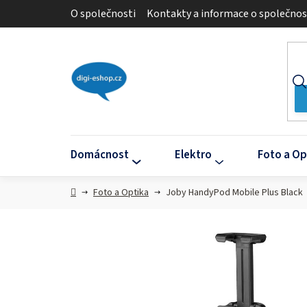
Přejít
O společnosti
Kontakty a informace o společnos
na
obsah
Domácnost
Elektro
Foto a Op
Domů
Foto a Optika
Joby HandyPod Mobile Plus Black