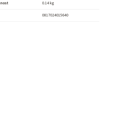
nost
0.14 kg
0817024015640