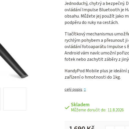
Jednoduchý, chytrý a bezpečný. 
je
ovládání Impulse Bluetooth je 
0,0
obsahu. Můžete jej použít jako 
z 5
podpěru do ruky na cestách.
hvězdiček.
Tlačítkový mechanismus umožňuj
rychlým pohybem a přesunout ji d
ovládání fotoaparátu Impulse s B
Android vám navíc umožní pořizov
fotek nebo zachytit záběry z jiný
HandyPod Mobile plus je ideální p
zařízení o hmotnosti do 1kg.
celý popis
Skladem
11.8.2026
1 690 Kč