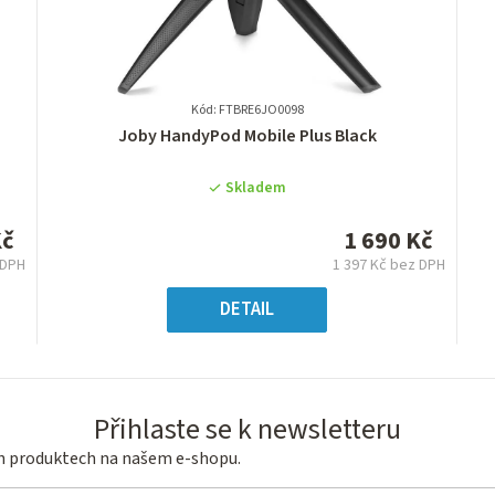
Kód: FTBRE6JO0098
Průměrné
Joby HandyPod Mobile Plus Black
hodnocení
produktu
Skladem
je
0,0
Kč
1 690 Kč
z
 DPH
1 397 Kč bez DPH
5
á
Měrná
hvězdiček.
:
cena:
DETAIL
Přihlaste se k newsletteru
ch produktech na našem e-shopu.