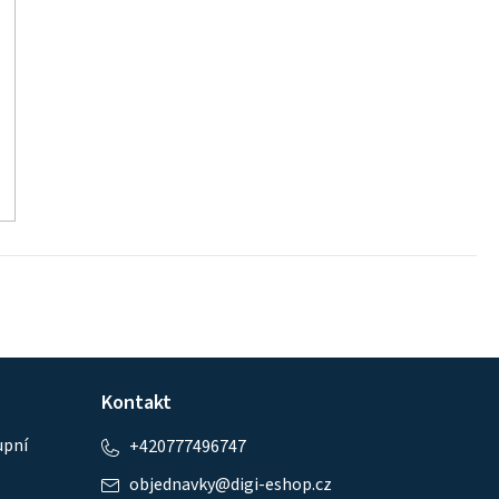
Kontakt
upní
+420777496747
objednavky
@
digi-eshop.cz