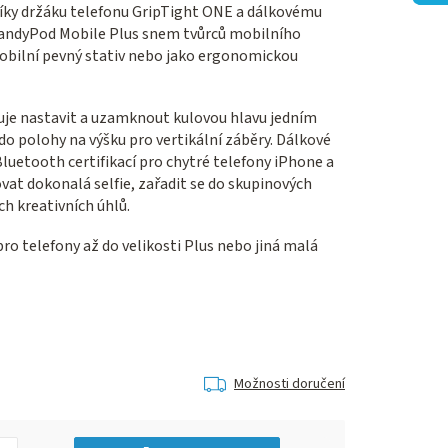
Díky držáku telefonu GripTight ONE a dálkovému
HandyPod Mobile Plus snem tvůrců mobilního
mobilní pevný stativ nebo jako ergonomickou
e nastavit a uzamknout kulovou hlavu jedním
o polohy na výšku pro vertikální záběry. Dálkové
luetooth certifikací pro chytré telefony iPhone a
at dokonalá selfie, zařadit se do skupinových
ch kreativních úhlů.
ro telefony až do velikosti Plus nebo jiná malá
Možnosti doručení