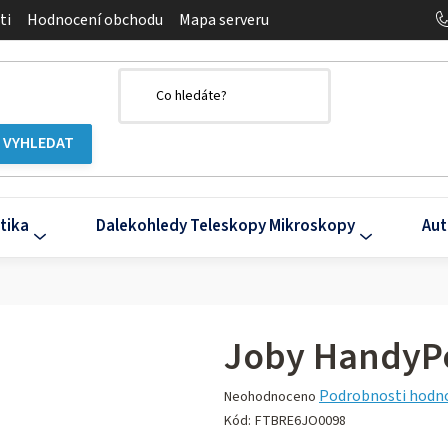
ti
Hodnocení obchodu
Mapa serveru
tika
Dalekohledy Teleskopy Mikroskopy
Aut
Joby HandyPo
Průměrné
Podrobnosti hodn
Neohodnoceno
hodnocení
Kód:
FTBRE6JO0098
produktu