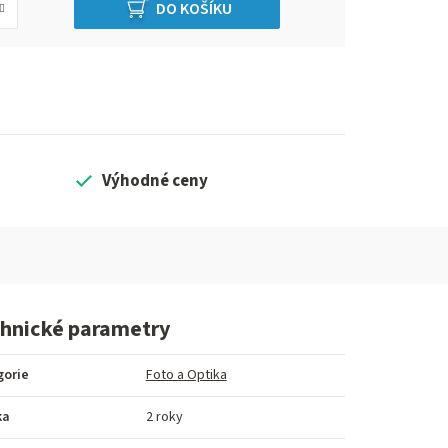
DO KOŠÍKU
Výhodné ceny
hnické parametry
gorie
Foto a Optika
ka
2 roky