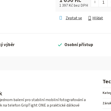
1 397 Kč bez DPH
Měrná cena:
Zeptat se
Hlídat
ký výběr
Osobní přístup
Tec
k
Kate
jednom balení pro stabilní mobilní fotografování a
Záru
žák na telefon GripTight ONE a praktické dálkové