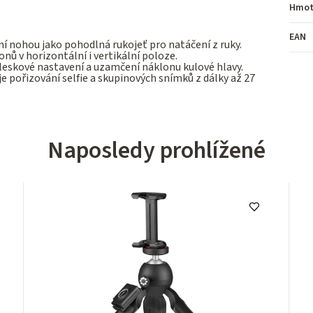
Hmot
EAN
ení nohou jako pohodlná rukojeť pro natáčení z ruky.
nů v horizontální i vertikální poloze.
skové nastavení a uzamčení náklonu kulové hlavy.
pořizování selfie a skupinových snímků z dálky až 27
Naposledy prohlížené