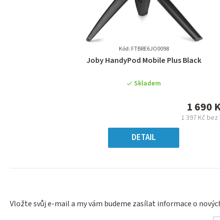
Kód: FTBRE6JO0098
Průměrné
Joby HandyPod Mobile Plus Black
hodnocení
produktu
Skladem
je
0,0
1 690 
z
1 397 Kč bez
5
Měrn
hvězdiček.
cena
DETAIL
Vložte svůj e-mail a my vám budeme zasílat informace o nový