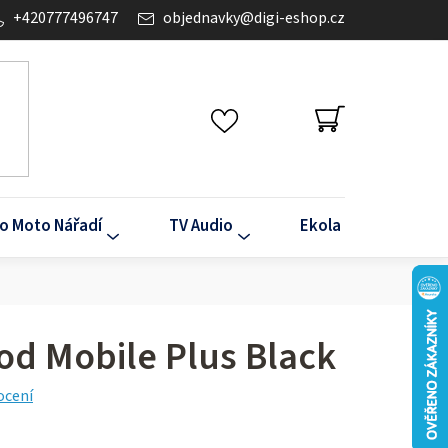
+420777496747
objednavky
@
digi-eshop.cz
NÁKUPNÍ
KOŠÍK
o Moto Nářadí
TV Audio
Ekola
Klima
d Mobile Plus Black
ocení