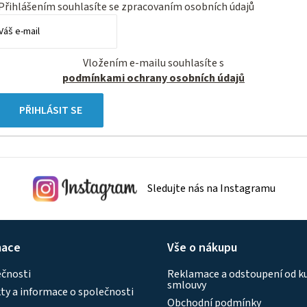
Přihlášením souhlasíte se
zpracovaním osobních údajů
Vložením e-mailu souhlasíte s
podmínkami ochrany osobních údajů
PŘIHLÁSIT SE
Sledujte nás na Instagramu
mace
Vše o nákupu
ečnosti
Reklamace a odstoupení od k
smlouvy
y a informace o společnosti
Obchodní podmínky