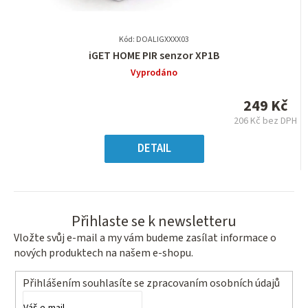
Kód: DOALIGXXXX03
Průměrné
iGET HOME PIR senzor XP1B
hodnocení
Vyprodáno
produktu
je
249 Kč
0,0
206 Kč bez DPH
z
Měrná
5
cena:
DETAIL
hvězdiček.
Přihlaste se k newsletteru
Vložte svůj e-mail a my vám budeme zasílat informace o
nových produktech na našem e-shopu.
Přihlášením souhlasíte se
zpracovaním osobních údajů