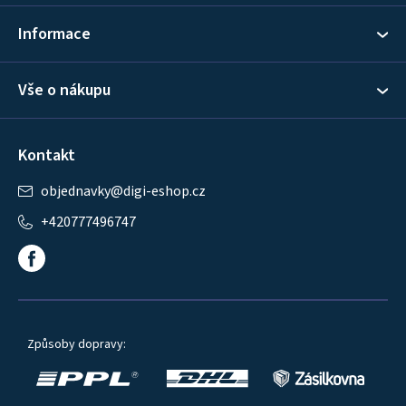
í
Informace
Vše o nákupu
Kontakt
objednavky
@
digi-eshop.cz
+420777496747
Způsoby dopravy: