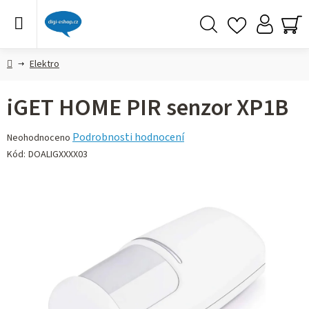
Přejít
na
obsah
Hledat
NÁ
KO
Domů
Elektro
iGET HOME PIR senzor XP1B
Průměrné
Podrobnosti hodnocení
Neohodnoceno
hodnocení
Kód:
DOALIGXXXX03
produktu
je
0,0
z 5
hvězdiček.