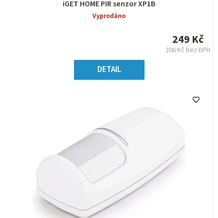
Průměrné
iGET HOME PIR senzor XP1B
hodnocení
Vyprodáno
produktu
je
249 Kč
0,0
206 Kč bez DPH
z
Měrná
5
cena:
DETAIL
hvězdiček.