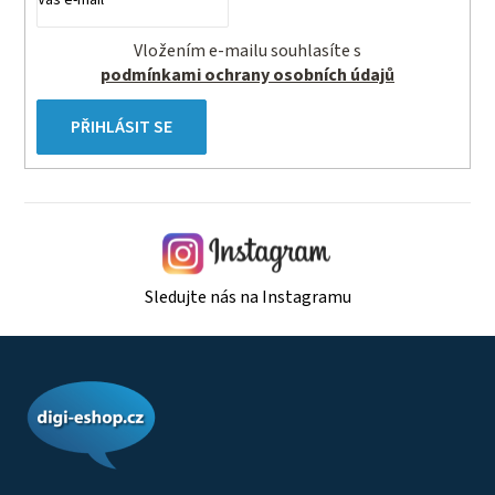
Vložením e-mailu souhlasíte s
podmínkami ochrany osobních údajů
PŘIHLÁSIT SE
Sledujte nás na Instagramu
Z
á
p
a
t