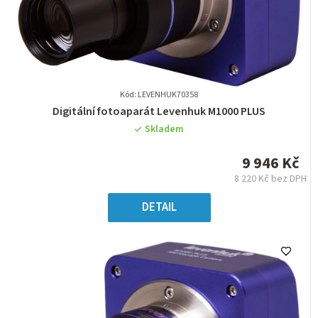
Kód: LEVENHUK70358
Průměrné
Digitální fotoaparát Levenhuk M1000 PLUS
hodnocení
Skladem
produktu
je
9 946 Kč
0,0
8 220 Kč bez DPH
z
Měrná
5
cena:
DETAIL
hvězdiček.