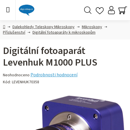
Přejít
na
obsah
Hledat
NÁ
KO
Domů
Dalekohledy Teleskopy Mikroskopy
Mikroskopy
Příslušenství
Digitální fotoaparáty k mikroskopům
Digitální fotoaparát
Levenhuk M1000 PLUS
Průměrné
Podrobnosti hodnocení
Neohodnoceno
hodnocení
Kód:
LEVENHUK70358
produktu
je
0,0
z 5
hvězdiček.