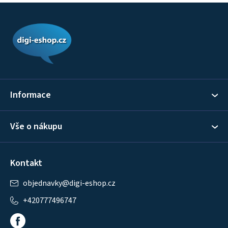
Z
á
p
a
t
í
Informace
Vše o nákupu
Kontakt
objednavky
@
digi-eshop.cz
+420777496747